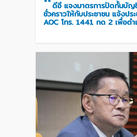
“
ดีอี แจงมาตรการปิดกั้นบัญช
ชั่วคราวให้กับประชาชน แจ้ง
ประช
AOC โทร. 1441 กด 2 เพื่อดำเน