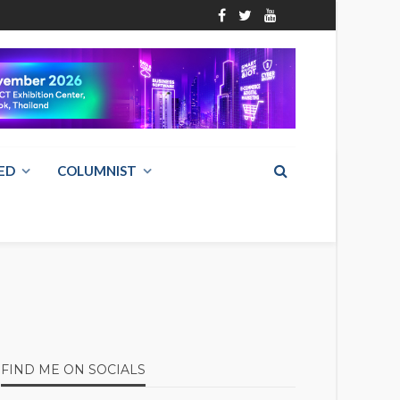
ED
COLUMNIST
FIND ME ON SOCIALS