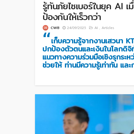
รู้ทันภัยไซเบอร์ในยุค AI เ
ป้องกันให้เร็วกว่า
CWB
24/09/2025
AI
Articles
“
เก็บความรู้จากงานเสวนา KTC 
ปกป้องตัวตนและเงินในโลกดิจิทัล
แนวทางความร่วมมือเชิงรุกระหว
ช่วยให้ ท่านมีความรู้เท่าทัน แล