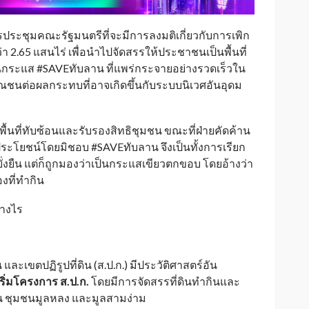
ะชุมคณะรัฐมนตรีที่จะมีการลงมติเกี่ยวกับการเพิก
่า 2.65 แสนไร่ เพื่อนำไปจัดสรรให้ประชาชนเป็นพื้นที่
นวนกระแส #SAVEทับลาน ที่แพร่กระจายอย่างรวดเร็วใน
นต่อผลกระทบที่อาจเกิดขึ้นกับระบบนิเวศอันอุดม
้นที่ทับซ้อนและรับรองสิทธิชุมชน ขณะที่ฝ่ายคัดค้าน
โยชน์โดยมิชอบ #SAVEทับลาน จึงเป็นทั้งการเรียก
ยั่งยืน แต่ก็ถูกมองว่าเป็นกระแสเขียวตกขอบ โดยอ้างว่า
งที่ทำกิน
่างไร
และเขตปฏิรูปที่ดิน (ส.ป.ก.) มีประวัติศาสตร์อัน
ิเริ่มโครงการ ส.ป.ก.
โดยมีการจัดสรรที่ดินทำกินและ
ช่น ชุมชนมูลหลง และมูลสามง่าม