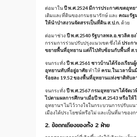
ต่อมาใน
ปี พ.ศ.2524 มีการประกาศเขตอุทย
เดิมและที่ดินของกรมธนารักษ์ และ
คณะรัฐมน
ให้นำป่าสงวนจัดสรรเป็นที่ดิน ส.ป.ก.
ด้วย
ต่อมาช่วง
ปี พ.ศ.2540 รัฐบาลพล.อ.ชวลิต ยง
กรรมการร่วมปรับปรุงแนวเขต ซึ่งได้
ประกาศ
ขยายพื้นที่อุทยาน แต่ก็ไปทับซ้อนกับพื้นที่ ส.
จนกระทั่ง
ปี พ.ศ.2561 ชาวบ้านได้ร้องเรียนผ
อุทยานทับที่อยู่อาศัย
ทำให้
ครม.ในเวลานั้นมี
ร้อยละ 19.52 ของพื้นที่อุทยานแห่งชาติทับลา
จนกระทั่ง
ปี พ.ศ.2567 กรมอุทยานฯ ได้จัดเ
ไปตามผลการศึกษาเมื่อปี พ.ศ.2543 หรือให้ใ
อุทยานฯ ไม่ไว้วางใจในกระบวนการปรับแนวเขต
เมืองได้ประโยชน์หรือไม่ และเป็นที่มาของก
2. ข้อถกเถียงของทั้ง 2 ฝ่าย