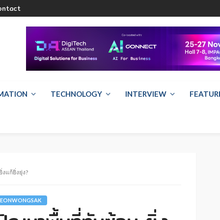
ontact
RMATION
TECHNOLOGY
INTERVIEW
FEATUR
งแก้ยิ่งยุ่ง?
AREONWONGSAK