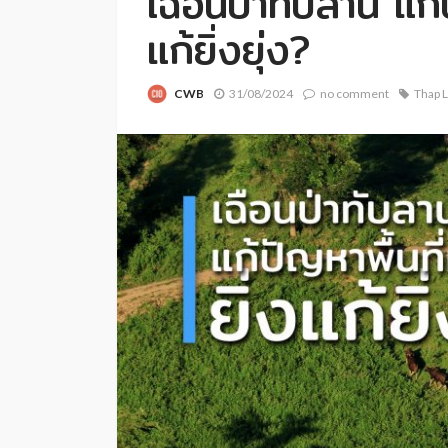
เฉือนป่าทับลาน แก้ป
แก้ยิ่งยุ่ง?
CWB
31/08/2024
no comment
Thap L