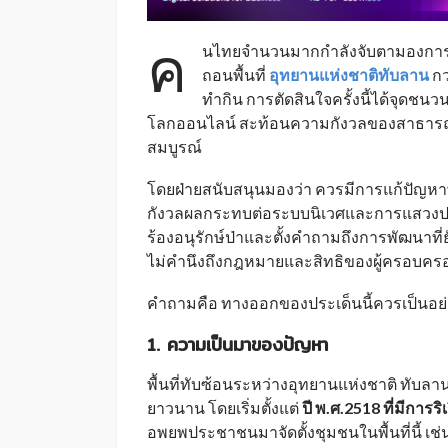
ค
นไทยจำนวนมากกำลังจับตามองการปร
ถอนพื้นที่
อุทยานแห่งชาติทับลาน
กว
ทำกิน การตัดสินใจครั้งนี้ได้จุดช
โลกออนไลน์ สะท้อนความกังวลของสาธารณช
สมบูรณ์
โดยฝ่ายสนับสนุนมองว่า ควรมีการแก้ปัญหาพื
กังวลผลกระทบต่อระบบนิเวศและการแสวงประ
ร้องอนุรักษ์ป่าและตั้งคำถามถึงการพัฒนาที่
ไม่คำนึงถึงกฎหมายและสิทธิของผู้ครอบครอ
คำถามคือ ทางออกของประเด็นนี้ควรเป็นอย
1. ความเป็นมาของปัญหา
พื้นที่ทับซ้อนระหว่างอุทยานแห่งชาติ ทับลาน 
ยาวนาน โดยเริ่มตั้งแต่
ปี พ.ศ.2518 ที่มีการร
อพยพประชาชนมาจัดตั้งชุมชนในพื้นที่นี้ เ