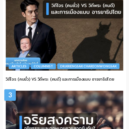
ARTICLES
COLUMNIST
DR.KRIENGSAK CHAREONWONGSAK
วิถีโจร (คนชั่ว) VS วิถีพระ (คนดี) และการเมืองแบบ อารยาธิปไตย
3