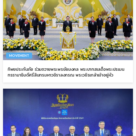
MOVEMENT
ทิพยประกันภัย ร่วมถวายพระพรชัยมงคล พระบาทสมเด็จพระปรเมน
ทรรามาธิบดีศรีสินทรมหาวชิราลงกรณ พระวชิรเกล้าเจ้าอยู่หัว