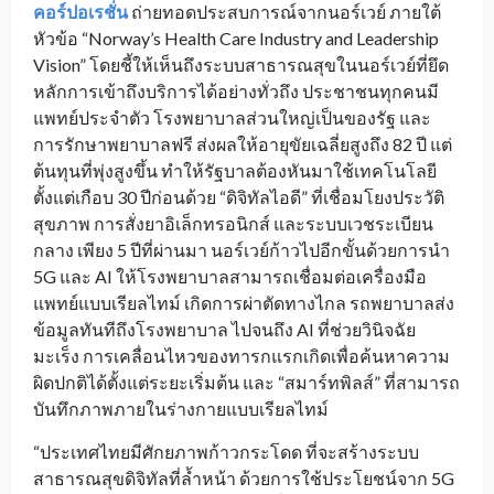
คอร์ปอเรชั่น
ถ่ายทอดประสบการณ์จากนอร์เวย์ ภายใต้
หัวข้อ “Norway’s Health Care Industry and Leadership
Vision” โดยชี้ให้เห็นถึงระบบสาธารณสุขในนอร์เวย์ที่ยึด
หลักการเข้าถึงบริการได้อย่างทั่วถึง ประชาชนทุกคนมี
แพทย์ประจำตัว โรงพยาบาลส่วนใหญ่เป็นของรัฐ และ
การรักษาพยาบาลฟรี ส่งผลให้อายุขัยเฉลี่ยสูงถึง 82 ปี แต่
ต้นทุนที่พุ่งสูงขึ้น ทำให้รัฐบาลต้องหันมาใช้เทคโนโลยี
ตั้งแต่เกือบ 30 ปีก่อนด้วย “ดิจิทัลไอดี” ที่เชื่อมโยงประวัติ
สุขภาพ การสั่งยาอิเล็กทรอนิกส์ และระบบเวชระเบียน
กลาง เพียง 5 ปีที่ผ่านมา นอร์เวย์ก้าวไปอีกขั้นด้วยการนำ
5G และ AI ให้โรงพยาบาลสามารถเชื่อมต่อเครื่องมือ
แพทย์แบบเรียลไทม์ เกิดการผ่าตัดทางไกล รถพยาบาลส่ง
ข้อมูลทันทีถึงโรงพยาบาล ไปจนถึง AI ที่ช่วยวินิจฉัย
มะเร็ง การเคลื่อนไหวของทารกแรกเกิดเพื่อค้นหาความ
ผิดปกติได้ตั้งแต่ระยะเริ่มต้น และ “สมาร์ทพิลส์” ที่สามารถ
บันทึกภาพภายในร่างกายแบบเรียลไทม์
“ประเทศไทยมีศักยภาพก้าวกระโดด ที่จะสร้างระบบ
สาธารณสุขดิจิทัลที่ล้ำหน้า ด้วยการใช้ประโยชน์จาก 5G