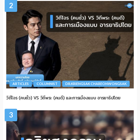
2
ARTICLES
COLUMNIST
DR.KRIENGSAK CHAREONWONGSAK
วิถีโจร (คนชั่ว) VS วิถีพระ (คนดี) และการเมืองแบบ อารยาธิปไตย
3