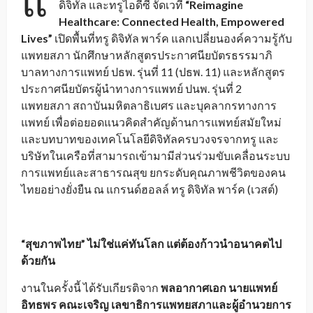
แ
ดิจิทัล และทรูไอดีซี จัดเวที
“Reimagine
Healthcare: Connected Health, Empowered
Lives”
เปิดพื้นที่ทรู ดิจิทัล พาร์ค แลกเปลี่ยนองค์ความรู้กับ
แพทยสภา นักศึกษาหลักสูตรประกาศนียบัตรธรรมาภิ
บาลทางการแพทย์ ปธพ. รุ่นที่ 11 (ปธพ. 11) และหลักสูตร
ประกาศนียบัตรผู้นำทางการแพทย์ ปนพ. รุ่นที่ 2
แพทยสภา สถาบันมหิตลาธิเบศร และบุคลากรทางการ
แพทย์ เพื่อต่อยอดแนวคิดสำคัญด้านการแพทย์สมัยใหม่
และบทบาทของเทคโนโลยีดิจิทัลครบวงจรจากทรู และ
บริษัทในเครือที่สามารถเข้ามามีส่วนร่วมขับเคลื่อนระบบ
การแพทย์และสาธารณสุข ยกระดับคุณภาพชีวิตของคน
ไทยอย่างยั่งยืน ณ แกรนด์ฮอลล์ ทรู ดิจิทัล พาร์ค (เวสต์)
“สุขภาพไทย” ไม่ใช่แค่ทันโลก แต่ต้องก้าวนำอนาคตไป
ด้วยกัน
งานในครั้งนี้ ได้รับเกียรติจาก
พลอากาศเอก นายแพทย์
อิทธพร คณะเจริญ เลขาธิการแพทยสภาและผู้อำนวยการ