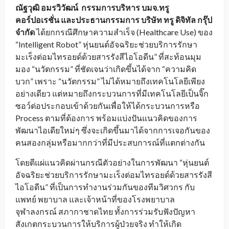
ณัฐวุฒิ อมรวิวัฒน์ กรรมการบริหาร บมจ.ทรู
คอร์ปอเรชั่น และประธานกรรมการ บริษัท ทรู ดิจิทัล กรุ๊ป
จำกัด
ได้ยกกรณีศึกษาความสำเร็จ (Healthcare Use) ของ
“Intelligent Robot” หุ่นยนต์อัจฉริยะช่วยบริการรักษา
มะเร็งต่อมไทรอยด์ด้วยสารรังสีไอโอดีน” ที่สะท้อนมุม
มอง “นวัตกรรม” ที่ชัดเจนว่าเกิดขึ้นได้จาก “ความคิด
บวก” เพราะ “นวัตกรรม” ไม่ได้หมายถึงเทคโนโลยีเพียง
อย่างเดียว แต่หมายถึงกระบวนการที่มีเทคโนโลยีเป็นจิ๊ก
ซอว์ต่อประกอบเข้าด้วยกันเพื่อให้ได้กระบวนการหรือ
Process ตามที่ต้องการ พร้อมแบ่งปันแนวคิดของการ
พัฒนาไอเดียใหม่ๆ ซึ่งจะเกิดขึ้นมาได้จากการเจอกันของ
คนสองกลุ่มหรือมากกว่าที่มีประสบการณ์ที่แตกต่างกัน
โดยตีแผ่แนวคิดผ่านกรณีตัวอย่างในการพัฒนา “หุ่นยนต์
อัจฉริยะช่วยบริการรักษามะเร็งต่อมไทรอยด์ด้วยสารรังสี
ไอโอดีน” ที่เป็นการทำงานร่วมกันของทีมวิศวกร กับ
แพทย์ พยาบาล และเจ้าหน้าที่ของโรงพยาบาล
จุฬาลงกรณ์ สภากาชาดไทย ทั้งการร่วมรับฟังปัญหา
สังเกตกระบวนการให้บริการผู้ป่วยจริง ทำให้เกิด