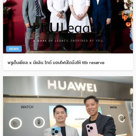
NEWS
พรูเด็นเชียล x มิชลิน ไกด์ มอบไฟน์ไดนิ่งให้ ttb reserve