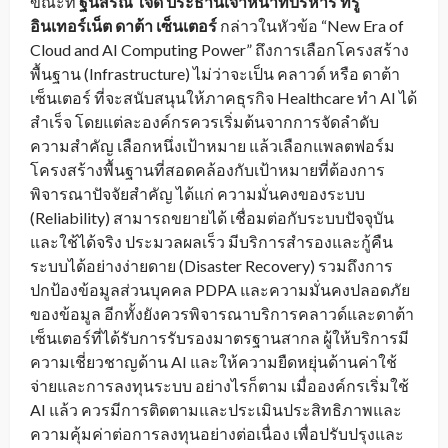
ขณะที่
ฐนสรณ์ ใจดี ประธานเจ้าหน้าที่บริหาร ทรู
อินเทอร์เน็ต ดาต้า เซ็นเตอร์
กล่าวในหัวข้อ “New Era of
Cloud and AI Computing Power”
ถึงการเลือกโครงสร้าง
พื้นฐาน (Infrastructure) ไม่ว่าจะเป็น คลาวด์ หรือ ดาต้า
เซ็นเตอร์ ที่จะสนับสนุนให้ภาคธุรกิจ Healthcare ทำ AI ได้
สำเร็จ โดยแต่ละองค์กรควรเริ่มต้นจากการจัดลำดับ
ความสำคัญ เลือกหนึ่งเป้าหมาย แล้วเลือกแพลตฟอร์ม
โครงสร้างพื้นฐานที่สอดคล้องกับเป้าหมายที่ต้องการ
พิจารณาปัจจัยสำคัญ ได้แก่ ความมั่นคงของระบบ
(Reliability) สามารถขยายได้ เชื่อมต่อกับระบบปัจจุบัน
และใช้ได้จริง ประมวลผลเร็ว มีบริการสำรองและกู้คืน
ระบบได้อย่างง่ายดาย (Disaster Recovery) รวมถึงการ
ปกป้องข้อมูลส่วนบุคคล PDPA และความมั่นคงปลอดภัย
ของข้อมูล อีกทั้งยังควรพิจารณาบริการคลาวด์และดาต้า
เซ็นเตอร์ที่ได้รับการรับรองมาตรฐานสากล ผู้ให้บริการมี
ความเชี่ยวชาญด้าน AI และให้ความยืดหยุ่นด้านค่าใช้
จ่ายและการลงทุนระบบ อย่างไรก็ตาม เมื่อองค์กรเริ่มใช้
AI แล้ว ควรมีการติดตามและประเมินประสิทธิภาพและ
ความคุ้มค่าต่อการลงทุนอย่างต่อเนื่อง เพื่อปรับปรุงและ