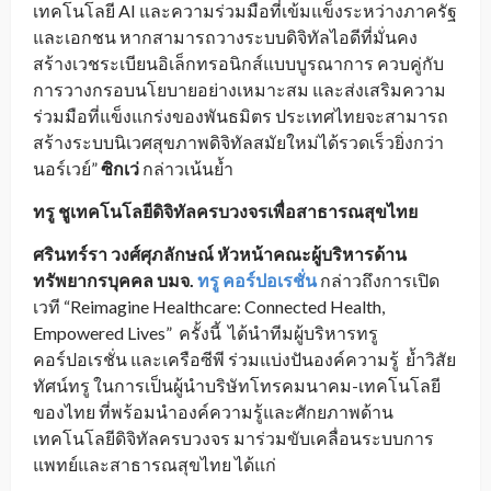
เทคโนโลยี AI และความร่วมมือที่เข้มแข็งระหว่างภาครัฐ
และเอกชน หากสามารถวางระบบดิจิทัลไอดีที่มั่นคง
สร้างเวชระเบียนอิเล็กทรอนิกส์แบบบูรณาการ ควบคู่กับ
การวางกรอบนโยบายอย่างเหมาะสม และส่งเสริมความ
ร่วมมือที่แข็งแกร่งของพันธมิตร ประเทศไทยจะสามารถ
สร้างระบบนิเวศสุขภาพดิจิทัลสมัยใหม่ได้รวดเร็วยิ่งกว่า
นอร์เวย์”
ซิกเว่
กล่าวเน้นย้ำ
ทรู ชูเทคโนโลยีดิจิทัลครบวงจรเพื่อสาธารณสุขไทย
ศรินทร์รา วงศ์ศุภลักษณ์ หัวหน้าคณะผู้บริหารด้าน
ทรัพยากรบุคคล บมจ.
ทรู คอร์ปอเรชั่น
กล่าวถึงการเปิด
เวที “Reimagine Healthcare: Connected Health,
Empowered Lives” ครั้งนี้ ได้นำทีมผู้บริหารทรู
คอร์ปอเรชั่น และเครือซีพี ร่วมแบ่งปันองค์ความรู้ ย้ำวิสัย
ทัศน์ทรู ในการเป็นผู้นำบริษัทโทรคมนาคม-เทคโนโลยี
ของไทย ที่พร้อมนำองค์ความรู้และศักยภาพด้าน
เทคโนโลยีดิจิทัลครบวงจร มาร่วมขับเคลื่อนระบบการ
แพทย์และสาธารณสุขไทย ได้แก่