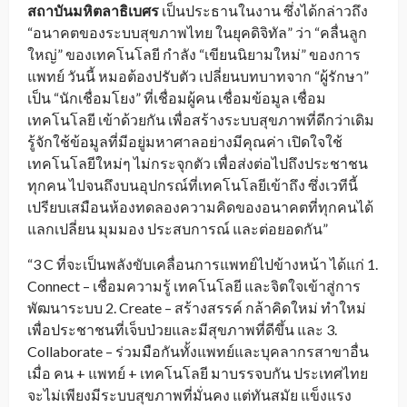
สถาบันมหิตลาธิเบศร
เป็นประธานในงาน ซึ่งได้กล่าวถึง
“อนาคตของระบบสุขภาพไทย ในยุคดิจิทัล” ว่า “คลื่นลูก
ใหญ่” ของเทคโนโลยี กำลัง “
เขียนนิยามใหม่” ของการ
แพทย์ วันนี้ หมอต้องปรับตัว เปลี่ยนบทบาทจาก “ผู้รักษา”
เป็น “นักเชื่อมโยง” ที่เชื่อมผู้คน เชื่อมข้อมูล เชื่อม
เทคโนโลยี เข้าด้วยกัน เพื่อสร้างระบบสุขภาพที่ดีกว่าเดิม
รู้จักใช้ข้อมูลที่มีอยู่มหาศาลอย่างมีคุณค่า เปิดใจใช้
เทคโนโลยีใหม่ๆ ไม่กระจุกตัว เพื่อส่งต่อไปถึงประชาชน
ทุกคน ไปจนถึงบนอุปกรณ์ที่เทคโนโลยีเข้าถึง ซึ่งเวทีนี้
เปรียบเสมือนห้องทดลองความคิดของอนาคตที่ทุกคนได้
แลกเปลี่ยน มุมมอง ประสบการณ์ และต่อยอดกัน”
“3 C ที่จะเป็นพลังขับเคลื่อนการแพทย์ไปข้างหน้า ได้แก่ 1.
Connect – เชื่อมความรู้ เทคโนโลยี และจิตใจเข้าสู่การ
พัฒนาระบบ 2. Create – สร้างสรรค์ กล้าคิดใหม่ ทำใหม่
เพื่อประชาชนที่เจ็บป่วยและมีสุขภาพที่ดีขึ้น และ 3.
Collaborate – ร่วมมือกันทั้งแพทย์และบุคลากรสาขาอื่น
เมื่อ คน + แพทย์ + เทคโนโลยี มาบรรจบกัน ประเทศไทย
จะไม่เพียงมีระบบสุขภาพที่มั่นคง แต่ทันสมัย แข็งแรง