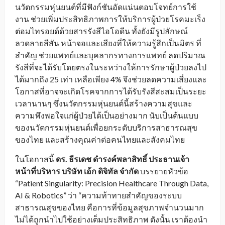
นวัตกรรมหุ่นยนต์ที่มีฟังก์ชันอัดแน่นตอบโจทย์การใช้
งาน ช่วยเพิ่มประสิทธิภาพการให้บริการผู้ป่วยโรคมะเร็ง
ต่อมไทรอยด์ด้วยสารรังสีไอโอดีน ทั้งยังมีรูปลักษณ์
ลวดลายสีสัน หน้าจอและเสียงที่ให้ความรู้สึกเป็นมิตร ที่
สำคัญ ช่วยแพทย์และบุคลากรทางการแพทย์ ลดปริมาณ
รังสีที่จะได้รับโดยตรงในระหว่างให้การรักษาผู้ป่วยลงไป
ได้มากถึง 25 เท่า เหลือเพียง 4% จึงช่วยลดความเสี่ยงและ
โอกาสที่อาจจะเกิดโรคจากการได้รับรังสีสะสมเป็นระยะ
เวลานานๆ ซึ่งนวัตกรรมหุ่นยนต์นี้สร้างความสุขและ
ความพึงพอใจแก่ผู้ป่วยได้เป็นอย่างมาก นับเป็นต้นแบบ
ของนวัตกรรมหุ่นยนต์เพื่อยกระดับบริการสาธารณสุข
ของไทย และสร้างคุณค่าต่อคนไทยและสังคมไทย
ในโอกาสนี้
ดร. ธีรเดช ดำรงค์พลาสิทธิ์ ประธานเจ้า
หน้าที่บริหาร บริษัท เอ้ก ดิจิทัล จำกัด
บรรยายหัวข้อ
“Patient Singularity: Precision Healthcare Through Data,
AI & Robotics” ว่า “ความท้าทายสำคัญของระบบ
สาธารณสุขของไทย คือการที่ข้อมูลสุขภาพจำนวนมาก
ไม่ได้ถูกนำไปใช้อย่างเต็มประสิทธิภาพ ดังนั้น เราต้องนำ