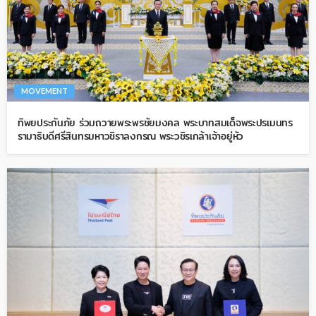
MOVEMENT
ทิพยประกันภัย ร่วมถวายพระพรชัยมงคล พระบาทสมเด็จพระปรเมนทร
รามาธิบดีศรีสินทรมหาวชิราลงกรณ พระวชิรเกล้าเจ้าอยู่หัว