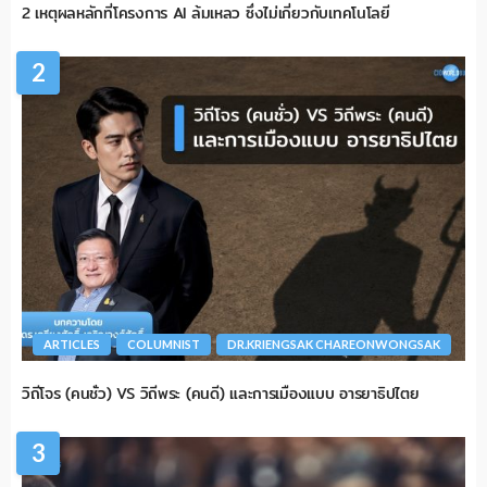
2 เหตุผลหลักที่โครงการ AI ล้มเหลว ซึ่งไม่เกี่ยวกับเทคโนโลยี
2
ARTICLES
COLUMNIST
DR.KRIENGSAK CHAREONWONGSAK
วิถีโจร (คนชั่ว) VS วิถีพระ (คนดี) และการเมืองแบบ อารยาธิปไตย
3