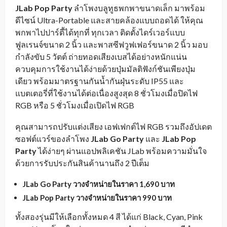
JLab Pop Party
ลำโพงบลูทูธพกพาขนาดเล็ก มาพร้อม
ดีไซน์ Ultra-Portable และสายคล้องแบบถอดได้ ให้คุณ
พกพาไปปาร์ตี้ได้ทุกที่ ทุกเวลา ติดตั้งไดร์เวอร์แบบ
ฟูลเรนจ์ขนาด 2 นิ้ว และพาสซีฟวูฟเฟอร์ขนาด 2 นิ้ว มอบ
กำลังขับ 5 วัตต์ ถ่ายทอดเสียงเบสได้อย่างหนักแน่น
ควบคุมการใช้งานได้ง่ายด้วยปุ่มมัลติฟังก์ชันเพียงปุ่ม
เดียว พร้อมมาตรฐานกันน้ำกันฝุ่นระดับ IP55 และ
แบตเตอรี่ที่ใช้งานได้ต่อเนื่องสูงสุด 8 ชั่วโมงเมื่อปิดไฟ
RGB หรือ 5 ชั่วโมงเมื่อเปิดไฟ RGB
คุณสามารถปรับแต่งเสียง เอฟเฟกต์ไฟ RGB รวมถึงอัปเดต
ซอฟต์แวร์ของลำโพง
JLab Go Party
และ
JLab Pop
Party
ได้ง่ายๆ ผ่านแอปพลิเคชัน JLab พร้อมความมั่นใจ
ด้วยการรับประกันสินค้านานถึง 2 ปีเต็ม
JLab Go Party วางจำหน่ายในราคา 1,690 บาท
JLab Pop Party วางจำหน่ายในราคา 990 บาท
ทั้งสองรุ่นมีให้เลือกทั้งหมด 4 สี ได้แก่ Black, Cyan, Pink