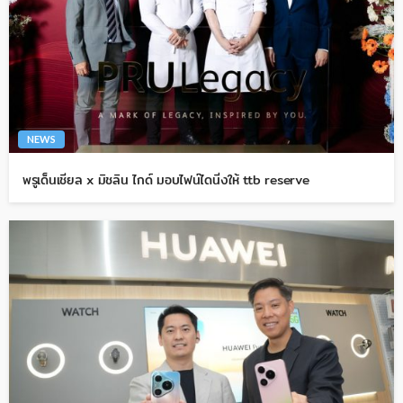
NEWS
พรูเด็นเชียล x มิชลิน ไกด์ มอบไฟน์ไดนิ่งให้ ttb reserve