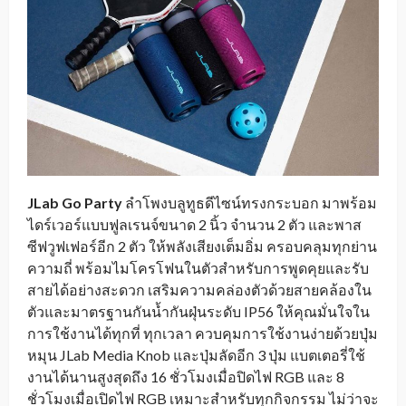
JLab Go Party
ลำโพงบลูทูธดีไซน์ทรงกระบอก มาพร้อม
ไดร์เวอร์แบบฟูลเรนจ์ขนาด 2 นิ้ว จำนวน 2 ตัว และพาส
ซีฟวูฟเฟอร์อีก 2 ตัว ให้พลังเสียงเต็มอิ่ม ครอบคลุมทุกย่าน
ความถี่ พร้อมไมโครโฟนในตัวสำหรับการพูดคุยและรับ
สายได้อย่างสะดวก เสริมความคล่องตัวด้วยสายคล้องใน
ตัวและมาตรฐานกันน้ำกันฝุ่นระดับ IP56 ให้คุณมั่นใจใน
การใช้งานได้ทุกที่ ทุกเวลา ควบคุมการใช้งานง่ายด้วยปุ่ม
หมุน JLab Media Knob และปุ่มลัดอีก 3 ปุ่ม แบตเตอรี่ใช้
งานได้นานสูงสุดถึง 16 ชั่วโมงเมื่อปิดไฟ RGB และ 8
ชั่วโมงเมื่อเปิดไฟ RGB เหมาะสำหรับทุกกิจกรรม ไม่ว่าจะ