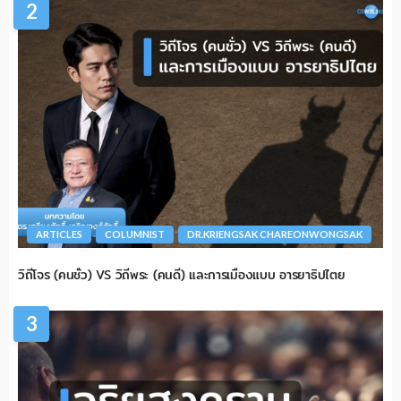
2
ARTICLES
COLUMNIST
DR.KRIENGSAK CHAREONWONGSAK
วิถีโจร (คนชั่ว) VS วิถีพระ (คนดี) และการเมืองแบบ อารยาธิปไตย
3