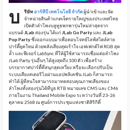
บ
ริษัท
อาร์ทีบี เทคโนโลยี จำกัด
ผู้นำเข้าและจัด
จำหน่ายสินค้าแกดเจ็ตรายใหญ่ของประเทศไทย
เปิดตัวลำโพงบลูทูธพกพารุ่นใหม่ล่าสุดจาก
แบรนด์
JLab
สองรุ่น ได้แก่
JLab Go Party
และ
JLab
Pop Party
ซึ่งออกแบบมาเพื่อตอบโจทย์ไลฟ์สไตล์สาย
ปาร์ตี้ยุคใหม่ ด้วยพลังเสียงสุดเร้าใจ เอฟเฟกต์ไฟ RGB สุด
ล้ำ และฟีเจอร์ LabSync ที่ให้ผู้ใช้สามารถเชื่อมต่อลำโพง
JLab Party รุ่นอื่นๆ ได้สูงสุดถึง 100 ตัว เพื่อสร้าง
บรรยากาศปาร์ตี้ที่สนุกสุดเหวี่ยง หรือจะเลือกปรับเป็น
ระบบเสียงสเตอริโอผ่านแอปพลิเคชัน JLab ก็สามารถ
ทำได้ ผู้ที่สนใจสามารถมาทดสอบคุณภาพเสียงของ
ลำโพงทั้งสองรุ่นได้ที่บูธ RTB หมายเลข CM5 และ CM6
ภายในงาน Thailand Mobile Expo ระหว่างวันที่ 23–26
ตุลาคม 2568 ณ ศูนย์การประชุมแห่งชาติสิริกิติ์