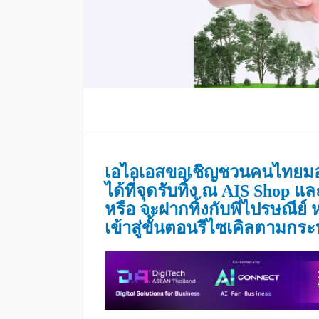
เอไอเอสขอเชิญชวนคนไทยมอง
ได้ที่จุดรับทิ้ง ณ AIS Shop แ
หรือ จะฝากทิ้งกับพี่ไปรษณีย์
เข้าสู่ขั้นตอนรีไซเคิลตามก