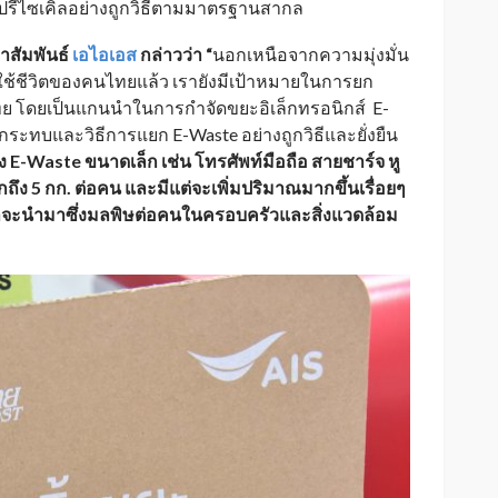
ำไปรีไซเคิลอย่างถูกวิธีตามมาตรฐานสากล
าสัมพันธ์
เอไอเอส
กล่าวว่า “
นอกเหนือจากความมุ่งมั่น
ใช้ชีวิตของคนไทยแล้ว เรายังมีเป้าหมายในการยก
ทย โดยเป็นแกนนำในการกำจัดขยะอิเล็กทรอนิกส์ E-
ลกระทบและวิธีการแยก E-Waste อย่างถูกวิธีและยั่งยืน
อง
E-Waste ขนาดเล็ก เช่น โทรศัพท์มือถือ สายชาร์จ หู
ากถึง 5 กก. ต่อคน และมีแต่จะเพิ่มปริมาณมากขึ้นเรื่อยๆ
ว่าจะนำมาซึ่งมลพิษต่อคนในครอบครัวและสิ่งแวดล้อม