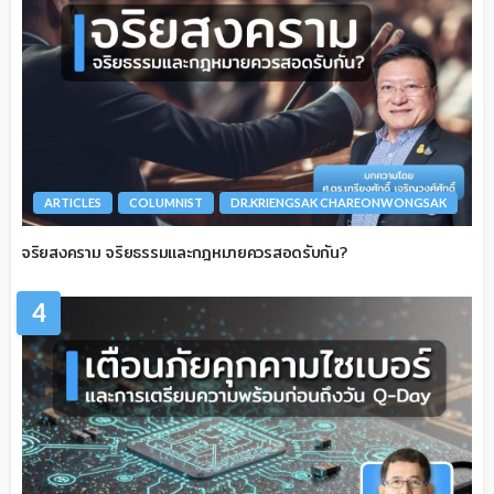
ARTICLES
COLUMNIST
DR.KRIENGSAK CHAREONWONGSAK
จริยสงคราม จริยธรรมและกฎหมายควรสอดรับกัน?
4