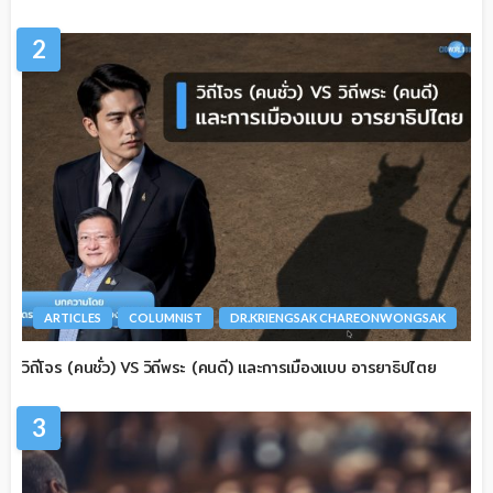
2
ARTICLES
COLUMNIST
DR.KRIENGSAK CHAREONWONGSAK
วิถีโจร (คนชั่ว) VS วิถีพระ (คนดี) และการเมืองแบบ อารยาธิปไตย
3