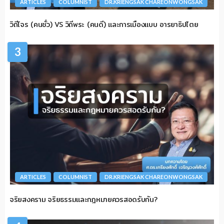
ARTICLES
COLUMNIST
DR.KRIENGSAK CHAREONWONGSAK
วิถีโจร (คนชั่ว) VS วิถีพระ (คนดี) และการเมืองแบบ อารยาธิปไตย
3
ARTICLES
COLUMNIST
DR.KRIENGSAK CHAREONWONGSAK
จริยสงคราม จริยธรรมและกฎหมายควรสอดรับกัน?