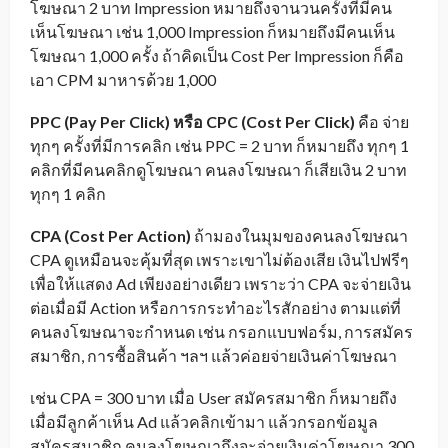
โฆษณา 2 บาท Impression หมายถึงจานวนครั้งที่มีคน
เห็นโฆษณา เช่น 1,000 Impression ก็หมายถึงมีคนเห็น
โฆษณา 1,000 ครั้ง ถ้าคิดเป็น Cost Per Impression ก็คือ
เอา CPM มาหารด้วย 1,000
PPC
(
Pay Per Click
) หรือ
CPC
(
Cost Per Click
)
คือ จ่าย
ทุกๆ ครั้งที่มีการคลิก เช่น PPC = 2 บาท ก็หมายถึง ทุกๆ 1
คลิกที่มีคนคลิกดูโฆษณา คนลงโฆษณา ก็เสียเงิน 2 บาท
ทุกๆ 1 คลิก
CPA
(
Cost Per Action
)
ถ้ามองในมุมของคนลงโฆษณา
CPA ดูเหมือนจะคุ้มที่สุด เพราะเขาไม่ต้องเสีย เงินไปฟรีๆ
เพื่อให้แสดง Ad เพียงอย่างเดียว เพราะว่า CPA จะจ่ายเงิน
ต่อเมื่อมี Action หรือการกระทำอะไรสักอย่าง ตามแต่ที่
คนลงโฆษณาจะกำหนด เช่น กรอกแบบฟอร์ม, การสมัคร
สมาชิก, การซื้อสินค้า ฯลฯ แล้วค่อยจ่ายเงินค่าโฆษณา
เช่น CPA = 300 บาท เมื่อ User สมัครสมาชิก ก็หมายถึง
เมื่อมีลูกค้าเห็น Ad แล้วคลิกเข้ามา แล้วกรอกข้อมูล
สมัครสมาชิก คนลงโฆษณาถึงจะจ่ายเงินค่าโฆษณา 300