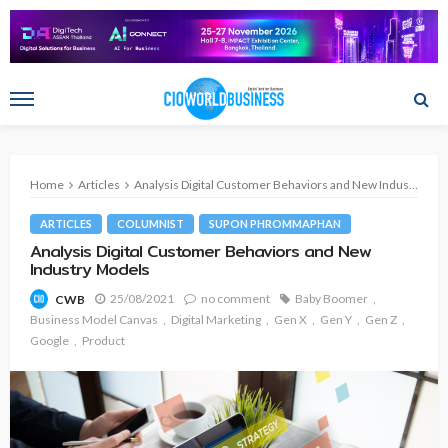
Home
Articles
Analysis Digital Customer Behaviors and New Industry Models
ARTICLES
COLUMNIST
SUPON PHROMMAPHAN
Analysis Digital Customer Behaviors and New
Industry Models
25/08/2021
no comment
Baby Boomer
CWB
Business Model Canvas
Digital Marketing
Gen X
Gen Y
Gen Z
Google
Product