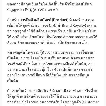
ของการมีสกุลเงินคริปโตเกิดขึ้น สินค้าที่คุ้นเคยได้แก่
ปัญญาประดิษฐ์ (AI) VR และ AR
สำหรับ
การยึดตัวผลิตภัณฑ์
(Product)
ต้องสร้างความ
เชื่อถือให้ลูกค้ามีความจงรักภักดี (Brand Royalty) เพราะ
ว่าเวลาลูกค้าใช้สินค้าของเราแล้ว เขายังเอาไปโปรโมท
ให้เราอีกด้วยเรียกกันว่าเป็น Brand Ambassadors และให้
สังเกตลักษณะของลุกค้าด้วยว่า เป็นลักษณะเช่นไร
ที่สำคัญคือ ให้ความรู้กับเขา เช่น บทความ การโฆษณา
เป็นต้น, เขาสนใจอะไร เช่น เว็บคอนเทนต์ จดหมายข่าว
โซเชียลมีเดีย บล็อก การโฆษณาทางอีเมล์ เป็นต้น, เขา
ปรารถนาอะไร เช่น อีบุ๊ก โบรชัวร์ เป็นต้น, และกระทำ
อย่างไร เช่น กรณีศึกษา อีเลิร์นนิ่ง แผ่นตารางข้อมูล
เป็นต้น
ถ้าเราเป็นเจ้าของผลิตภัณฑ์ ต้องคำนึงว่า ทำอย่างไรที่จะ
ให้ลุกค้าแชร์สินค้าของเราให้ได้ ตัวอย่างเช่น การขายบะ
จ่าง ต้องเข้าใจกระบวนการตัดสินใจของลูกค้า (Customer