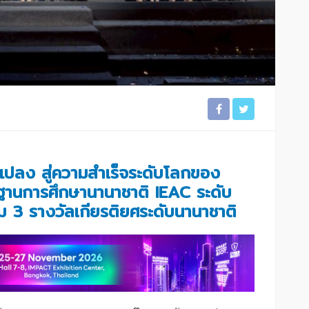
ยนแปลง สู่ความสำเร็จระดับโลกของ
รฐานการศึกษานานาชาติ IEAC ระดับ
ม 3 รางวัลเกียรติยศระดับนานาชาติ