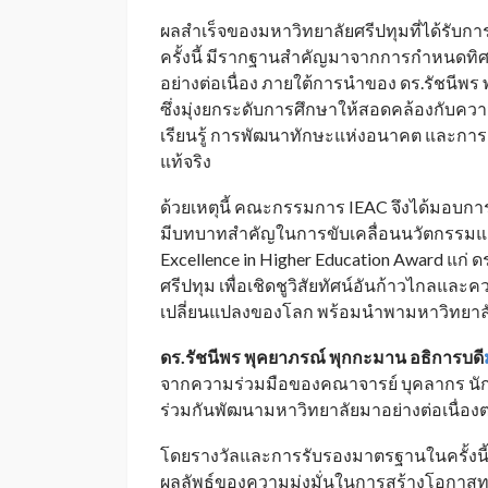
ผลสำเร็จของมหาวิทยาลัยศรีปทุมที่ได้รับ
ครั้งนี้ มีรากฐานสำคัญมาจากการกำหนดทิ
อย่างต่อเนื่อง ภายใต้การนำของ ดร.รัชนีพ
ซึ่งมุ่งยกระดับการศึกษาให้สอดคล้องกับ
เรียนรู้ การพัฒนาทักษะแห่งอนาคต และการ
แท้จริง
ด้วยเหตุนี้ คณะกรรมการ IEAC จึงได้มอบกา
มีบทบาทสำคัญในการขับเคลื่อนนวัตกรรมแล
Excellence in Higher Education Award แก่
ศรีปทุม เพื่อเชิดชูวิสัยทัศน์อันก้าวไกลแล
เปลี่ยนแปลงของโลก พร้อมนำพามหาวิทยาล
ดร.รัชนีพร พุคยาภรณ์ พุกกะมาน อธิการบดี
จากความร่วมมือของคณาจารย์ บุคลากร นักศึ
ร่วมกันพัฒนามหาวิทยาลัยมาอย่างต่อเนื่
โดยรางวัลและการรับรองมาตรฐานในครั้งนี้ไ
ผลลัพธ์ของความมุ่งมั่นในการสร้างโอกาสท