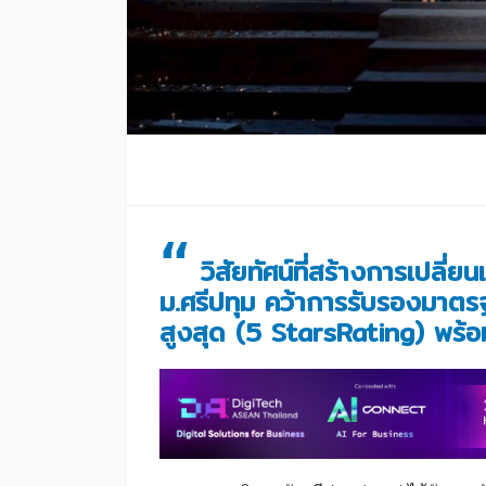
“
วิสัยทัศน์ที่สร้างการเปลี่
ม.ศรีปทุม คว้าการรับรองมาต
สูงสุด (5 StarsRating) พร้อ