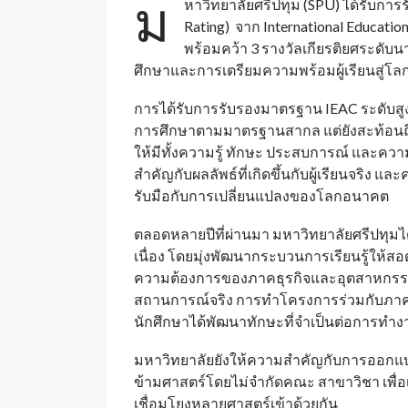
ม
หาวิทยาลัยศรีปทุม (SPU) ได้รับกา
Rating) จาก International Educati
พร้อมคว้า 3 รางวัลเกียรติยศระด
ศึกษาและการเตรียมความพร้อมผู้เรียนสู
การได้รับการรับรองมาตรฐาน IEAC ระดับสูงสุ
การศึกษาตามมาตรฐานสากล แต่ยังสะท้อนถ
ให้มีทั้งความรู้ ทักษะ ประสบการณ์ และ
สำคัญกับผลลัพธ์ที่เกิดขึ้นกับผู้เรียนจริ
รับมือกับการเปลี่ยนแปลงของโลกอนาคต
ตลอดหลายปีที่ผ่านมา มหาวิทยาลัยศรีปทุมไ
เนื่อง โดยมุ่งพัฒนากระบวนการเรียนรู้ให
ความต้องการของภาคธุรกิจและอุตสาหกรรม ผ่า
สถานการณ์จริง การทำโครงการร่วมกับภาคธุ
นักศึกษาได้พัฒนาทักษะที่จำเป็นต่อการทำ
มหาวิทยาลัยยังให้ความสำคัญกับการออกแบบป
ข้ามศาสตร์โดยไม่จำกัดคณะ สาขาวิชา เพื่อ
เชื่อมโยงหลายศาสตร์เข้าด้วยกัน