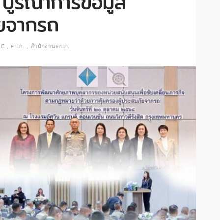
 บูรณาการข้อมูล
ัยจากรถ
IC
คปภ.
สำนักงาน คปภ.