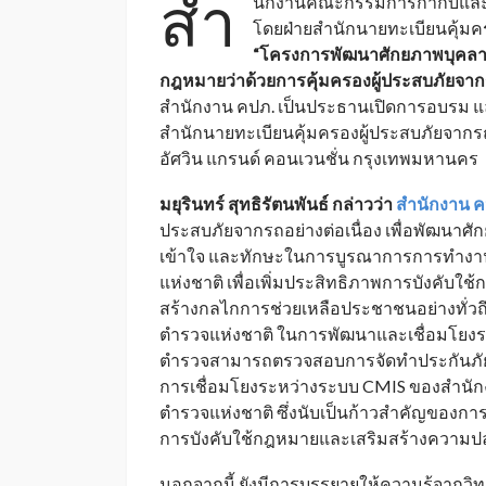
สำ
นักงานคณะกรรมการกำกับและส่
โดยฝ่ายสำนักนายทะเบียนคุ้มคร
“โครงการพัฒนาศักยภาพบุคลาก
กฎหมายว่าด้วยการคุ้มครองผู้ประสบภัยจา
สำนักงาน คปภ. เป็นประธานเปิดการอบรม และ
สำนักนายทะเบียนคุ้มครองผู้ประสบภัยจาก
อัศวิน แกรนด์ คอนเวนชั่น กรุงเทพมหานคร
มยุรินทร์ สุทธิรัตนพันธ์ กล่าวว่า
สำนักงาน ค
ประสบภัยจากรถอย่างต่อเนื่อง เพื่อพัฒนาศ
เข้าใจ และทักษะในการบูรณาการการทำงา
แห่งชาติ เพื่อเพิ่มประสิทธิภาพการบังคับใ
สร้างกลไกการช่วยเหลือประชาชนอย่างทั่วถึง
ตำรวจแห่งชาติ ในการพัฒนาและเชื่อมโยงระบ
ตำรวจสามารถตรวจสอบการจัดทำประกันภัยรถภ
การเชื่อมโยงระหว่างระบบ CMIS ของสำนั
ตำรวจแห่งชาติ ซึ่งนับเป็นก้าวสำคัญของกา
การบังคับใช้กฎหมายและเสริมสร้างความปล
นอกจากนี้ ยังมีการบรรยายให้ความรู้จากว