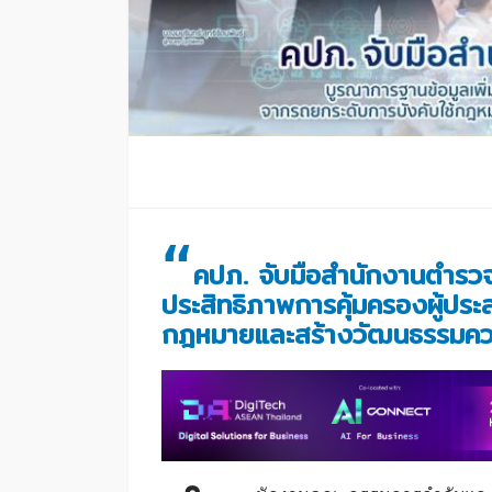
“
คปภ. จับมือสำนักงานตำรวจ
ประสิทธิภาพการคุ้มครองผู้ปร
กฎหมายและสร้างวัฒนธรรมค