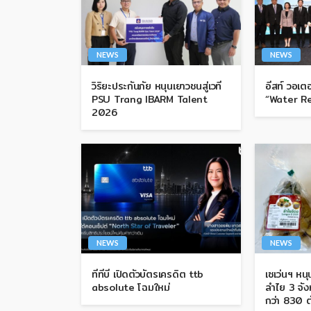
NEWS
NEWS
วิริยะประกันภัย หนุนเยาวชนสู่เวที
อีสท์ วอเตอ
PSU Trang IBARM Talent
“Water R
2026
NEWS
NEWS
ทีทีบี เปิดตัวบัตรเครดิต ttb
เซเว่นฯ หน
absolute โฉมใหม่
ลำไย 3 จังห
กว่า 830 ต