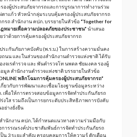
ุ้มครองผู้ประสบภัยจากรถและการบูรณาการทำงานร่วม
ผ่ตาแก้ว หัวหน้ากลุ่มระบบคุ้มครองผู้ประสบภัยจากรถ
จากรถ สำนักงาน คปภ. บรรยายในหัวข้อ
“
Together for
ใช้กฎหมายเพื่อความปลอดภัยของประชาชน”
นำเสนอ
ว่าด้วยการคุ้มครองผู้ประสบภัยจากรถ
ระกันภัยภาคบังคับ (พ.ร.บ.) ในการสร้างความมั่นคง
างถนน และในส่วนของสำนักงานตำรวจแห่งชาติ ได้รับ
 รองจเรตำรวจ และ พันตำรวจโท นพดล ชัยมงคล รองผู้
้อมูล สำนักงานตำรวจแห่งชาติ บรรยายในหัวข้อ
ES ONLINE พลิกโฉมการคุ้มครองผู้ประสบภัยจากรถ”
กี่ยวกับการพัฒนาและเชื่อมโยงฐานข้อมูลระหว่าง
 เพื่อให้การตรวจสอบข้อมูลการจัดทำประกันภัยรถ
โปร่งใส รวมถึงเป็นการยกระดับประสิทธิภาพการบังคับ
่างยั่งยืน
มว่า สำนักงาน คปภ. ได้กำหนดแนวทางความร่วมมือกับ
งการรณรงค์ประชาสัมพันธ์การจัดทำประกันภัยรถ
เป็น 3 ระยะสำคัญ ครอบคลุมการให้ความรู้ ตักเตือน