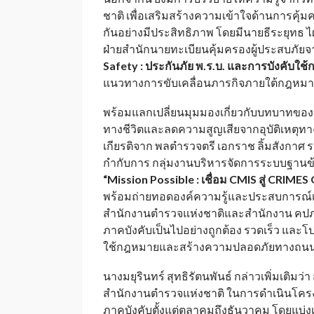
ชาติ เพื่อเสริมสร้างความเข้าใจด้านการค
กันอย่างมีประสิทธิภาพ โดยมีนายธีระยุทธ ไ
ฝ่ายสำนักนายทะเบียนคุ้มครองผู้ประสบภัย
Safety : ประกันภัย พ.ร.บ. และการบังคับ
แนวทางการขับเคลื่อนภารกิจภายใต้กฎหมาย
พร้อมแลกเปลี่ยนมุมมองเกี่ยวกับบทบาทของป
ทางชีวิตและลดความสูญเสียจากอุบัติเหตุท
เกียรติจาก พลตำรวจตรี เอกราช ลิ้มสังกาศ
กำกับการ กลุ่มงานบริหารจัดการระบบฐานข
“
Mission Possible : เชื่อม CMIS สู่ CRIM
พร้อมถ่ายทอดองค์ความรู้และประสบการณ์เ
สำนักงานตำรวจแห่งชาติและสำนักงาน คปภ.
ภาคบังคับเป็นไปอย่างถูกต้อง รวดเร็ว และ
ใช้กฎหมายและสร้างความปลอดภัยทางถนนอย
นางมยุรินทร์ สุทธิรัตนพันธ์ กล่าวเพิ่มเติ
สำนักงานตำรวจแห่งชาติ ในการดำเนินโคร
ภาคบังคับตั้งแต่ตุลาคมถึงธันวาคม โดยแบ่ง