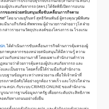
งเสริมการประกอบธุรกิจประกันภัย (สำนักงาน คปภ.)
องผู้ประสบภัยจากรถ (สคร.) ได้จัดพิธีเปิดการอบรม
รของหน่วยสนับสนุนเพื่อขับเคลื่อนภารกิจตาม
กรถ”
โดย นางมยุรินทร์ สุทธิรัตนพันธ์ ผู้ทรงคุณวุฒิพิเศษ
มีนางภีรภัตน์ ทัพพรหม ผู้อำนวยการฝ่ายอาวุโส ฝ่าย
รถ กล่าวรายงานวัตถุประสงค์ของโครงการ ณ โรงแรม
ปภ.
ได้ดำเนินการขับเคลื่อนภารกิจด้านการคุ้มครองผู้
ักยภาพบุคลากรของหน่วยสนับสนุนให้มีความรู้ ความ
นร่วมกับหน่วยงานภาคี โดยเฉพาะสำนักงานตำรวจ
ช้กฎหมายว่าด้วยการคุ้มครองผู้ประสบภัยจากรถ และ
และเป็นธรรม โดยครั้งนี้ได้ร่วมมือกับสำนักงาน
บฐานข้อมูลระหว่างหน่วยงาน เพื่อให้เจ้าหน้าที่
าคบังคับได้อย่างถูกต้อง รวดเร็ว และโปร่งใส ผ่าน
กงาน คปภ. กับระบบ CRIMES ONLINE ของสำนักงาน
รบูรณาการฐานข้อมูลภาครัฐ เพื่อยกระดับประสิทธิภาพ
อดภัยทางถนนอย่างยั่งยืน
ิทยากรทั้งจากสำนักงาน คปภ. และสำนักงานตำรวจแห่ง