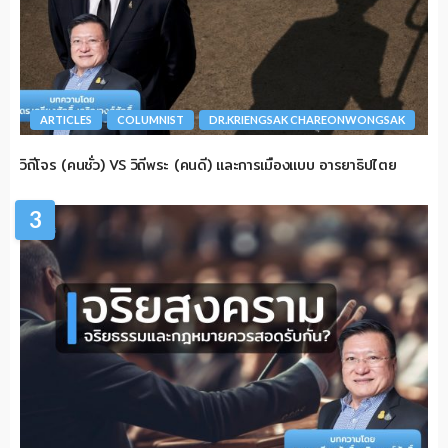
ARTICLES
COLUMNIST
DR.KRIENGSAK CHAREONWONGSAK
วิถีโจร (คนชั่ว) VS วิถีพระ (คนดี) และการเมืองแบบ อารยาธิปไตย
3