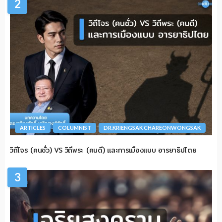
2
ARTICLES
COLUMNIST
DR.KRIENGSAK CHAREONWONGSAK
วิถีโจร (คนชั่ว) VS วิถีพระ (คนดี) และการเมืองแบบ อารยาธิปไตย
3