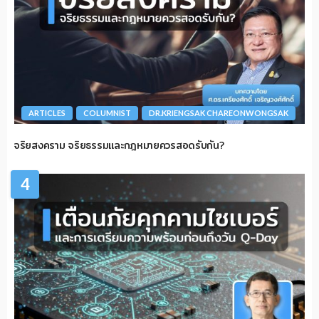
ARTICLES
COLUMNIST
DR.KRIENGSAK CHAREONWONGSAK
จริยสงคราม จริยธรรมและกฎหมายควรสอดรับกัน?
4