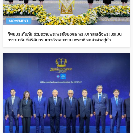
MOVEMENT
ทิพยประกันภัย ร่วมถวายพระพรชัยมงคล พระบาทสมเด็จพระปรเมน
ทรรามาธิบดีศรีสินทรมหาวชิราลงกรณ พระวชิรเกล้าเจ้าอยู่หัว