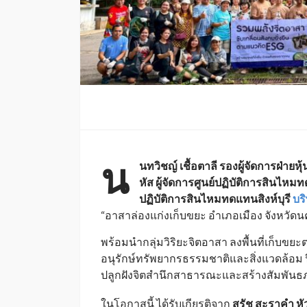
น
นทวิชญ์ เชื้อตาลี รองผู้จัดการฝ่าย
หัส ผู้จัดการศูนย์ปฏิบัติการสิน
ปฏิบัติการสินไหมทดแทนสิงห์บุรี
บร
“อาสาล่องแก่งเก็บขยะ อำเภอเมือง จังหวัด
พร้อมนำกลุ่มวิริยะจิตอาสา ลงพื้นที่เก็บ
อนุรักษ์ทรัพยากรธรรมชาติและสิ่งแวดล้อม
ปลูกฝังจิตสำนึกสาธารณะและสร้างสัมพันธ
ในโอกาสนี้ ได้รับเกียรติจาก
สุรัช สะราคำ ห