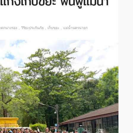
แก่งเก็บขยะ ฟื้นฟูแม่น้ำ
้ำตกนางรอง
วิริยะประกันภัย
เก็บขยะ
แม่น้ำนครนายก