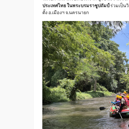
ประเทศไทย ในพระบรมราชูปถัมป์
ร่วมเป็น
ตั้ง อ.เมืองฯ จ.นครนายก