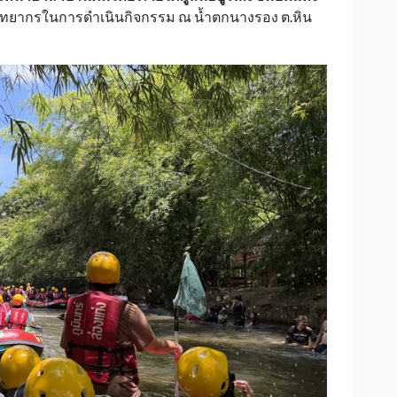
วิทยากรในการดำเนินกิจกรรม ณ น้ำตกนางรอง ต.หิน