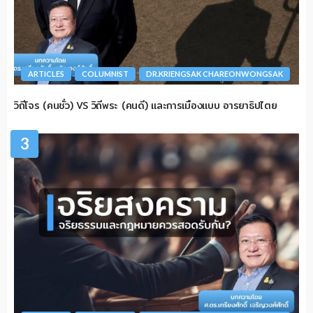
ARTICLES
COLUMNIST
DR.KRIENGSAK CHAREONWONGSAK
วิถีโจร (คนชั่ว) VS วิถีพระ (คนดี) และการเมืองแบบ อารยาธิปไตย
3