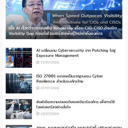
เมื่อ AI เร็วกว่าการมองเห็น Kaspersky เตือน CIO-CISO ต้องปิด
Visibility Gap ก่อนภัยไซเบอร์สายพันธุ์ใหม่เข้าถึงองค์กร
AI เปลี่ยนเกม Cybersecurity จาก Patching ไปสู่
Exposure Management
31/07/2026
ISO 27001 จะกลายเป็นรากฐานของ Cyber
Resilience สำหรับองค์กรไทย
27/07/2026
พิมพ์เขียวความปลอดภัยซอฟต์แวร์องค์กร เพื่อการใช้
โอเพ่นซอร์สอย่างมั่นใจ
20/07/2026
สกมช. ลงนามความร่วมมือ แคสเปอร์สกี้ เสริมแกร่งความ