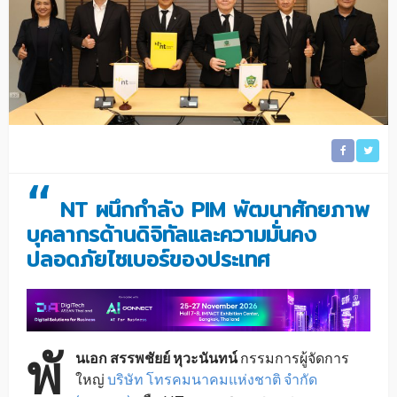
“
NT ผนึกกำลัง PIM พัฒนาศักยภาพ
บุคลากรด้านดิจิทัลและความมั่นคง
ปลอดภัยไซเบอร์ของประเทศ
พั
นเอก สรรพชัยย์ หุวะนันทน์
กรรมการผู้จัดการ
ใหญ่
บริษัท โทรคมนาคมแห่งชาติ จำกัด