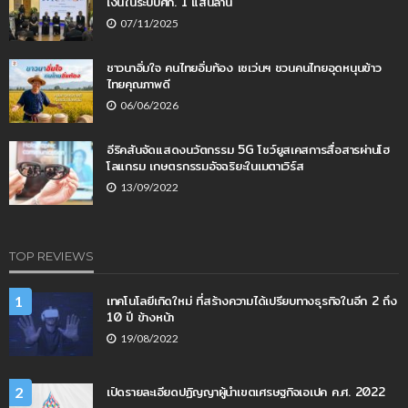
เงินในระบบศก. 1 แสนล้าน
07/11/2025
ชาวนาอิ่มใจ คนไทยอิ่มท้อง เซเว่นฯ ชวนคนไทยอุดหนุนข้าว
ไทยคุณภาพดี
06/06/2026
อีริคสันจัดแสดงนวัตกรรม 5G โชว์ยูสเคสการสื่อสารผ่านโฮ
โลแกรม เกษตรกรรมอัจฉริยะในเมตาเวิร์ส
13/09/2022
TOP REVIEWS
เทคโนโลยีเกิดใหม่ ที่สร้างความได้เปรียบทางธุรกิจในอีก 2 ถึง
1
10 ปี ข้างหน้า
19/08/2022
เปิดรายละเอียดปฏิญญาผู้นำเขตเศรษฐกิจเอเปค ค.ศ. 2022
2