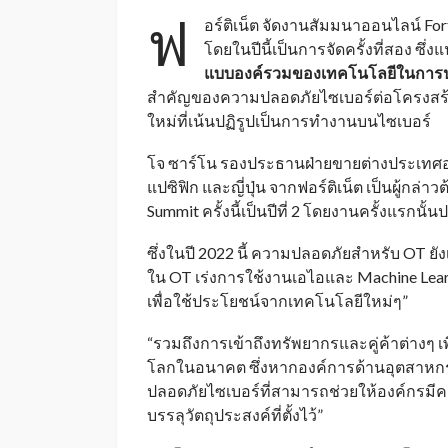
ฟ
อร์ติเน็ต จัดงานสัมมนาออนไลน์ For
โดยในปีนี้เป็นการจัดครั้งที่สอง ซึ่
แบบองค์รวมของเทคโนโลยีในการปฏ
สำคัญของความปลอดภัยไซเบอร์ต่อโครงสร้าง
ใหม่ที่เน้นปฏิรูปเป็นการทำงานบนไซเบอร์
โจ ซาร์โน รองประธานฝ่ายขายต่างประเทศอา
แปซิฟิก และญี่ปุ่น จากฟอร์ติเน็ต เป็นผู้กล่า
Summit ครั้งนี้เป็นปีที่ 2 โดยงานครั้งแรกนั
ซึ่งในปี 2022 นี้ ความปลอดภัยสำหรับ OT ยั
ใน OT เร่งการใช้งานเอไอและ Machine Learn
เพื่อใช้ประโยชน์จากเทคโนโลยีใหม่ๆ”
“รวมถึงการเข้าถึงทรัพยากรและคู่ค้าต่างๆ เ
โลกในอนาคต ซึ่งหากองค์การด้านอุตสาหกรรม
ปลอดภัยไซเบอร์ที่สามารถช่วยให้องค์กรมี
บรรลุวัตถุประสงค์ที่ตั้งไว้”