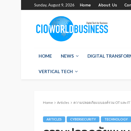
Home
About Us
Co
Sunday, August 9, 2026
HOME
NEWS
DIGITAL TRANSFO
VERTICAL TECH
Home
Articles
ความปลอดภัยแบบองค์รวม OT และ IT ใ
ARTICLES
CYBERSECURITY
TECHNOLOGY