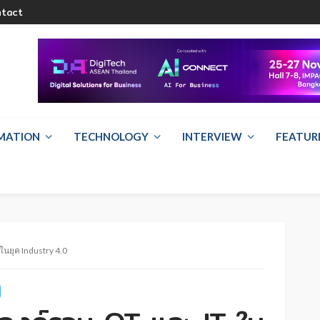
ntact
RMATION
TECHNOLOGY
INTERVIEW
FEATUR
นยุค Industry 4.0