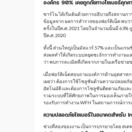
องค์กร 90
%
เคยถูกภัยทางไซเบอร์คุกค
ซาร์โน ได้เริ่มต้นด้วยการอธิบายถึงสถานกา
ข้อมูลจาก ผลการสำรวจของฟอร์ติเน็ต พบว่
ครั้งในปีค.ศ. 2021 โดยในจำนวนนั้นมี 63% ถู
ปีค.ศ. 2020
ทั้งนี้ ส่วนใหญ่เป็นมัลแวร์ 57% และเป็นแรนซั
ส่งผลทำให้เกิดระบบหยุดชะงักการทำงานและ
ว่า พบการละเมิดที่เกิดจากภายในเครือข่ายของ
เมื่อฟอร์ติเน็ตสอบถามองค์การด้านอุตสาหก
เผยว่า ต้องการใช้โซลูชันด้านความปลอดภั
อัตโนมัติ และต้องการโซลูชันติดตามภัยและร
รวมระบบที่ให้ศักยภาพในการมองเห็นภายในเคร
รองรับการทำงาน WFH ในสถานการณ์การแพร
ความปลอดภัยไซเบอร์ในอนาคตสำหรับ
I
ช่วงที่สองของงาน เป็นการบรรยายโดย สเตฟา