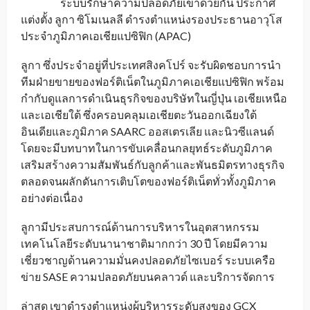
ระบบรักษาความปลอดภัยเข้าด้วยกัน ประกาศ
แต่งตั้ง ลูกา ซิโมเนลลี ดำรงตำแหน่งรองประธานอาวุโส
ประจำภูมิภาคเอเชียแปซิฟิก (APAC)
ลูกา ซึ่งประจำอยู่ที่ประเทศสิงคโปร์ จะรับผิดชอบการนำ
ทีมฝ่ายขายของฟอร์ติเน็ตในภูมิภาคเอเชียแปซิฟิก พร้อม
กำกับดูแลการดำเนินธุรกิจของบริษัทในญี่ปุ่น เอเชียเหนือ
และเอเชียใต้ ซึ่งครอบคลุมเอเชียตะวันออกเฉียงใต้
อินเดียและภูมิภาค SAARC ออสเตรเลีย และนิวซีแลนด์
โดยจะมีบทบาทในการขับเคลื่อนกลยุทธ์ระดับภูมิภาค
เสริมสร้างความสัมพันธ์กับลูกค้าและพันธมิตรทางธุรกิจ
ตลอดจนผลักดันการเติบโตของฟอร์ติเน็ตทั่วทั้งภูมิภาค
อย่างต่อเนื่อง
ลูกามีประสบการณ์ด้านการบริหารในอุตสาหกรรม
เทคโนโลยีระดับนานาชาติมากกว่า 30 ปี โดยมีความ
เชี่ยวชาญด้านความมั่นคงปลอดภัยไซเบอร์ ระบบเครือ
ข่าย SASE ความปลอดภัยบนคลาวด์ และบริการจัดการ
ล่าสุด เขาดำรงตำแหน่งผู้บริหารระดับสูงของ GCX