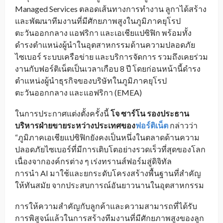
Managed Services ตลอดเส้นทางการทำงาน ลูกาได้สร้าง
และพัฒนาทีมงานที่มีศักยภาพสูงในภูมิภาคยุโรป
ตะวันออกกลาง แอฟริกา และเอเชียแปซิฟิก พร้อมทั้ง
ดำรงตำแหน่งผู้นำในอุตสาหกรรมด้านความปลอดภัย
ไซเบอร์ ระบบเครือข่าย และบริการจัดการ รวมถึงเคยร่วม
งานกับฟอร์ติเน็ตเป็นเวลาเกือบ 8 ปี โดยก่อนหน้านี้ดำรง
ตำแหน่งผู้นำธุรกิจของบริษัทในภูมิภาคยุโรป
ตะวันออกกลาง และแอฟริกา (EMEA)
ในการประกาศแต่งตั้งครั้งนี้
โจ ซาร์โน รองประธาน
บริหารฝ่ายขายระหว่างประเทศของ
ฟอร์ติเน็ต
กล่าวว่า
“ภูมิภาคเอเชียแปซิฟิกยังคงเป็นหนึ่งในตลาดด้านความ
ปลอดภัยไซเบอร์ที่มีการเติบโตอย่างรวดเร็วที่สุดของโลก
เนื่องจากองค์กรต่าง ๆ เร่งทรานส์ฟอร์มสู่ดิจิทัล
การนำ AI มาใช้และยกระดับโครงสร้างพื้นฐานที่สำคัญ
ให้ทันสมัย จากประสบการณ์อันยาวนานในอุตสาหกรรม
การให้ความสำคัญกับลูกค้าและความสามารถที่ได้รับ
การพิสูจน์แล้วในการสร้างทีมงานที่มีศักยภาพสูงของลูก