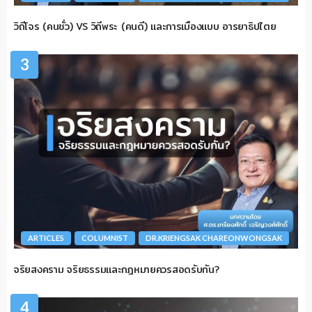
วิถีโจร (คนชั่ว) VS วิถีพระ (คนดี) และการเมืองแบบ อารยาธิปไตย
3
ARTICLES
COLUMNIST
DR.KRIENGSAK CHAREONWONGSAK
จริยสงคราม จริยธรรมและกฎหมายควรสอดรับกัน?
4