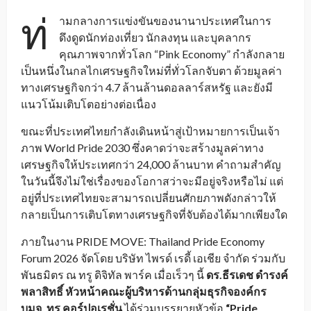
ท่
ามกลางการแข่งขันของนานาประเทศในการ
ดึงดูดนักท่องเที่ยว นักลงทุน และบุคลากร
คุณภาพจากทั่วโลก “Pink Economy” กำลังกลาย
เป็นหนึ่งในกลไกเศรษฐกิจใหม่ที่ทั่วโลกจับตา ด้วยมูลค่า
ทางเศรษฐกิจกว่า 4.7 ล้านล้านดอลลาร์สหรัฐ และยังมี
แนวโน้มเติบโตอย่างต่อเนื่อง
ขณะที่ประเทศไทยกำลังเดินหน้าสู่เป้าหมายการเป็นเจ้า
ภาพ World Pride 2030 ซึ่งคาดว่าจะสร้างมูลค่าทาง
เศรษฐกิจให้ประเทศกว่า 24,000 ล้านบาท คำถามสำคัญ
ในวันนี้จึงไม่ใช่เรื่องของโอกาสว่าจะมีอยู่จริงหรือไม่ แต่
อยู่ที่ประเทศไทยจะสามารถเปลี่ยนศักยภาพดังกล่าวให้
กลายเป็นการเติบโตทางเศรษฐกิจที่จับต้องได้มากเพียงใด
ภายในงาน PRIDE MOVE: Thailand Pride Economy
Forum 2026 จัดโดย บริษัท ไพรด์ เรดี้ เอเชีย จำกัด ร่วมกับ
พันธมิตร ณ ทรู ดิจิทัล พาร์ค เมื่อเร็วๆ นี้
ดร.ธีรเดช ดำรงค์
พลาสิทธิ์ หัวหน้าคณะผู้บริหารด้านกลุ่มธุรกิจองค์กร
บมจ. ทรู คอร์ปอเรชั่น
ได้ร่วมบรรยายหัวข้อ
“Pride