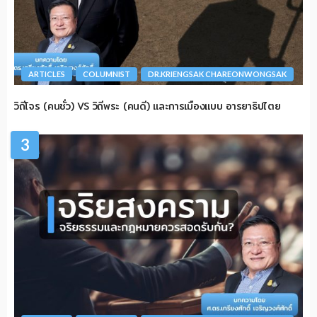
ARTICLES
COLUMNIST
DR.KRIENGSAK CHAREONWONGSAK
วิถีโจร (คนชั่ว) VS วิถีพระ (คนดี) และการเมืองแบบ อารยาธิปไตย
3