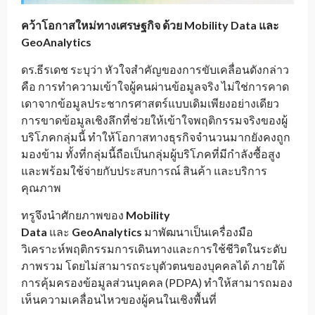
คว้าโอกาสใหม่ทางเศรษฐกิจ ด้วย
Mobility Data และ
GeoAnalytics
ดร.ธีรเดช ระบุว่า หัวใจสำคัญของการขับเคลื่อนดังกล่าว
คือ การทำความเข้าใจผู้คนผ่านข้อมูลจริง ไม่ใช่การคาด
เดาจากข้อมูลประชากรศาสตร์แบบเดิมเพียงอย่างเดียว
การขาดข้อมูลเชิงลึกที่ช่วยให้เข้าใจพฤติกรรมจริงของผู้
บริโภคกลุ่มนี้ ทำให้โอกาสทางธุรกิจจำนวนมากยังคงถูก
มองข้าม ทั้งที่กลุ่มนี้ถือเป็นกลุ่มผู้บริโภคที่มีกำลังซื้อสูง
และพร้อมใช้จ่ายกับประสบการณ์ สินค้า และบริการ
คุณภาพ
ทรูจึงนำศักยภาพของ
Mobility
Data
และ
GeoAnalytics
มาพัฒนาเป็นเครื่องมือ
วิเคราะห์พฤติกรรมการเดินทางและการใช้ชีวิตในระดับ
ภาพรวม โดยไม่สามารถระบุตัวตนของบุคคลได้ ภายใต้
การคุ้มครองข้อมูลส่วนบุคคล (PDPA) ทำให้สามารถมอง
เห็นความเคลื่อนไหวของผู้คนในเชิงพื้นที่