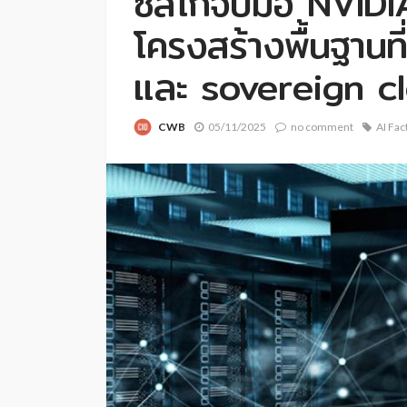
ซิสโก้จับมือ NVID
โครงสร้างพื้นฐานท
และ sovereign c
CWB
05/11/2025
no comment
AI Fac