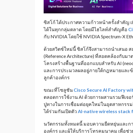
ซิสโก้ ได้ประกาศความก้าวหน้าครั้งสำคัญ เ
ได้ในทุกกลุ่มตลาด โดยมีไฮไลท์สำคัญคือ
C
กับ NVIDIA โดยใช้ NVIDIA Spectrum-X Ethe
ด้วยสวิตช์ใหม่นี้ ซิสโก้จึงสามารถนำเสนอ
(Reference Architecture) ที่สอดคล้องกับ
โครงสร้างพื้นฐานที่ออกแบบสำหรับ AI (neoc
และการประมวลผลอยู่ภายใต้กฎหมายและข้อบั
ลูกค้าองค์กร
ขณะที่โซลูชัน
Cisco Secure AI Factory wi
ตลอดการใช้งาน AI ด้วยการผสานรวมฟีเจอร
ปูทางในการเชื่อมต่อยุคใหม่ในอุตสาหกรรม
ได้ร่วมกันเปิดตัว
AI-native wireless stack 
นวัตกรรมทั้งหมดนี้ มอบความยืดหยุ่นและการท
องค์กร และผู้ให้บริการโทรคมนาคม เพื่อช