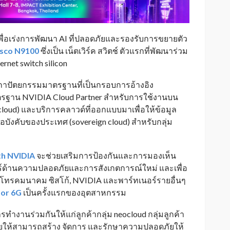
พื่อเร่งการพัฒนา AI ที่ปลอดภัยและรองรับการขยายตัว
isco N9100
ซึ่งเป็น
เน็ตเวิร์ค สวิตช์
ตัวแรกที่พัฒนาร่วม
rnet switch silicon
 สถาปัตยกรรมมาตรฐานที่เป็นกรอบการอ้างอิง
มาตรฐาน NVIDIA Cloud Partner สำหรับการใช้งานบน
loud) และบริการคลาวด์ที่ออกแบบมาเพื่อให้ข้อมูล
งคับของประเทศ (sovereign cloud) สำหรับกลุ่ม
th NVIDIA
จะช่วยเสริมการป้องกันและการมองเห็น
์ด้านความปลอดภัยและการสังเกตการณ์ใหม่ และเพื่อ
โทรคมนาคม ซิสโก้, NVIDIA และพาร์ทเนอร์รายอื่นๆ
for 6G
เป็นครั้งแรกของอุตสาหกรรม
ำงานร่วมกันให้แก่ลูกค้ากลุ่ม neocloud กลุ่มลูกค้า
่วยให้สามารถสร้าง จัดการ และรักษาความปลอดภัยให้