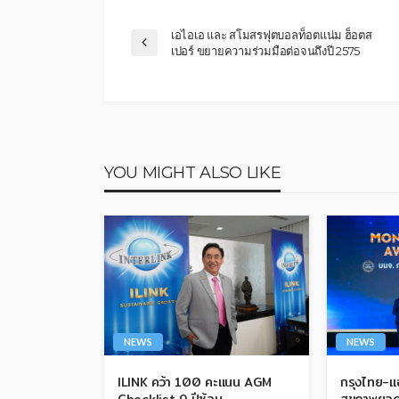
เอไอเอ และ สโมสรฟุตบอลท็อตแน่ม ฮ็อตส
เปอร์ ขยายความร่วมมือต่อจนถึงปี 2575
YOU MIGHT ALSO LIKE
NEWS
NEWS
ILINK คว้า 100 คะแนน AGM
กรุงไทย-แอ