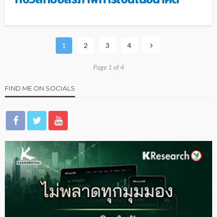
1
2
3
4
Page 1 of 4
FIND ME ON SOCIALS