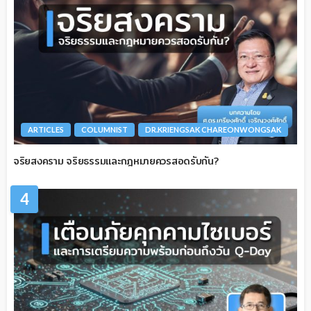
ARTICLES
COLUMNIST
DR.KRIENGSAK CHAREONWONGSAK
จริยสงคราม จริยธรรมและกฎหมายควรสอดรับกัน?
4