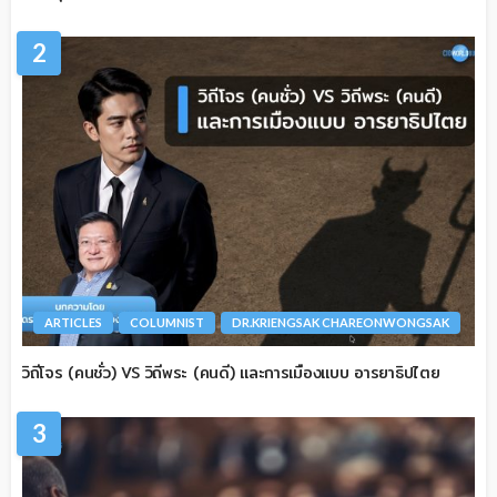
2
ARTICLES
COLUMNIST
DR.KRIENGSAK CHAREONWONGSAK
วิถีโจร (คนชั่ว) VS วิถีพระ (คนดี) และการเมืองแบบ อารยาธิปไตย
3