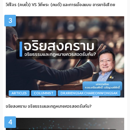
วิถีโจร (คนชั่ว) VS วิถีพระ (คนดี) และการเมืองแบบ อารยาธิปไตย
3
ARTICLES
COLUMNIST
DR.KRIENGSAK CHAREONWONGSAK
จริยสงคราม จริยธรรมและกฎหมายควรสอดรับกัน?
4