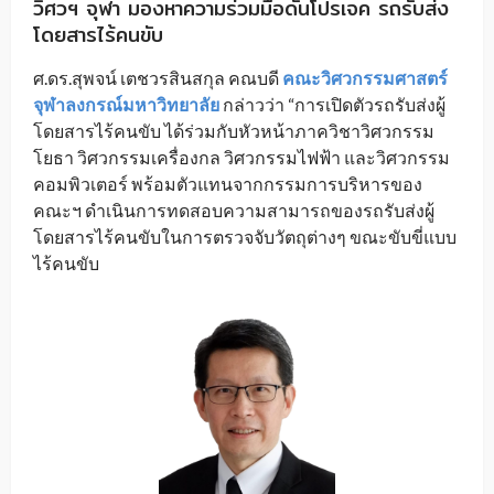
วิศวฯ จุฬา มองหาความร่วมมือดันโปรเจค รถรับส่ง
โดยสารไร้คนขับ
ศ.ดร.สุพจน์ เตชวรสินสกุล คณบดี
คณะวิศวกรรมศาสตร์
จุฬาลงกรณ์มหาวิทยาลัย
กล่าวว่า “การเปิดตัวรถรับส่งผู้
โดยสารไร้คนขับ ได้ร่วมกับหัวหน้าภาควิชาวิศวกรรม
โยธา วิศวกรรมเครื่องกล วิศวกรรมไฟฟ้า และวิศวกรรม
คอมพิวเตอร์ พร้อมตัวแทนจากกรรมการบริหารของ
คณะฯ ดำเนินการทดสอบความสามารถของรถรับส่งผู้
โดยสารไร้คนขับในการตรวจจับวัตถุต่างๆ ขณะขับขี่แบบ
ไร้คนขับ