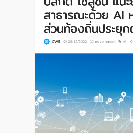
บิสกิต โซลูชั่น แน
สาธารณะด้วย AI 
ส่วนท้องถิ่นประยุกต
CWB
28/12/2022
no comment
AI
C