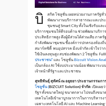
บิ
สกิต โชลูชั่น เผยหน่วยงานภาครัฐทั่ว
พัฒนางานบริการสาธารณะและประช
ชุมชนสู่ Smart City ทั้งในเชิงรับและ
บริการชุมชนให้ดีรอบด้าน ช่วยพัฒนาบริการ
ประสิทธิภาพสูง ดึงผู้มีส่วนได้ส่วนเสีย ภา
กำลังพัฒนาชุมชน ชี้องค์การปกครองท้องถิ่
สมาร์ทซิตี้ พบอุปสรรค มีงบจำกัด เข้าใจว่าก
ใช้เงินลงทุนสูง สบช่องพัฒนา 2 โซลูชั่น Ful
ประชาชน”
และ โซลูชั่น
Bizcuit Vision Ana
เป็นกล้อง AI ใช้งบประมาณน้อย พัฒนาระบบไม
เจ้าหน้าที่รัฐฯ และประชาชน
สุทธิพันธุ์ สุทัศน์ ณ อยุธยา ประธานกรรมก
โซลูชั่น (
BIZCUIT Solution) จำกัด
เปิดเผยว
รัฐฯ ทั้งขนาดใหญ่ ขนาดกลาง ไปจนถึงขนาด
เทคโนโลยีเข้ามาบูรณาการในการบริหารงาน
เฉพาะเทคโนโลยี AI และ Machine Learning 