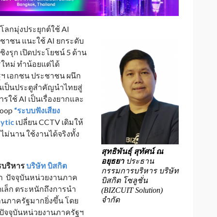
โลกมุ่งประยุกต์ใช้ AI
าชน แนะใช้ AI ยกระดับ
เชิงรุก เปิดประโยชน์ 5 ด้าน
ใหม่ ทำน้อยแต่ได้
ครัฐฯ เอกชน ประชาชน ผนึก
นเป็นประตูสำคัญนำไทยสู่
ารใช้ AI เป็นเรื่องยากและ
lloop
“ระบบฟังเสียง
lytic
เปลี่ยน CCTV เดิมให้
่นาน ใช้งานได้จริงทั้ง
สุทธิพันธุ์ สุทัศน์ ณ
อยุธยา
ประธาน
ารบริหาร
บริษัท บิสกิต
กรรมการบริหาร บริษัท
่า ปัจจุบันหน่วยงานภาค
บิสกิต โซลูชั่น
เล็ก ตระหนักถึงการนำ
(BIZCUIT Solution)
จำกัด
ภาครัฐมากยิ่งขึ้น โดย
ปัจจุบันหน่วยงานภาครัฐฯ