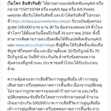
(ไมโคร อินชัวรันส์)
” ได้ผ่านทางแอปพลิเคชัน myAIS หรือ
กด กด *550*3374# หรือ myAIS App หรือ AIS Points
website เพื่อรับโค้ดรับสิทธิ์ และนำโค้ดรับสิทธิ์ ไปกรอก
ที่
https://mtlpa.azurewebsites.net/ais
รับวงเงินคุ้มครอง
สูงสุด 100,000 บาท นาน 30 วัน คุ้มครองตลอด 24 ชั่วโมง
ทั่วโลก! ได้ตั้งแต่วันนี้จนถึงวันที่ 31 มกราคม 2566 ทั้งนี้
สามารถติดตามรายละเอียดเพิ่มได้ที่แอปพลิเคชัน myAIS
และ
www.ais.co.th/privilege
ซึ่งผู้ที่จะได้รับสิทธิ์จะต้องถือ
สัญชาติไทยเท่านั้น และมีอายุตั้งแต่ 20 ปีบริบูรณ์ ถึง 70
ปีบริบูรณ์ ณ วันที่ทำประกันภัย สำหรับข้อตกลงความ
คุ้มครองที่ลูกค้าและ ประชาชนทั่วไปจะได้รับประกอบ
ด้วย
ความคุ้มครองการเสียชีวิต การสูญเสียมือ เท้า การสูญ
เสียสายตา หรือทุพพลภาพถาวรสิ้นเชิง เนื่องจากอุบัติเหตุ
ไม่รวมการถูกฆาตกรรมลอบทำร้ายร่างกาย และ/หรือ
อุบัติเหตุขณะขับขี่หรือโดยสารรถจักรยานยนต์ จำนวน
เงินเอาประกัน 100,000 บาท การเสียชีวิต การสูญเสียมือ
เท้า การสูญเสียสายตา หรือทุพพลภาพถาวรสิ้นเชิง จาก