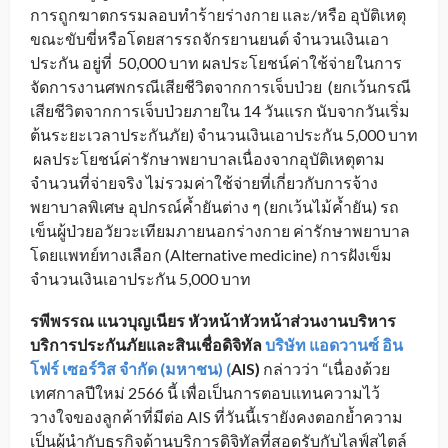
การถูกฆาตกรรมลอบทำร้ายร่างกาย และ/หรือ อุบัติเหตุ
ขณะขับขี่หรือโดยสารรถจักรยานยนต์ จำนวนเงินเอา
ประกัน อยู่ที่ 50,000 บาท ผลประโยชน์ค่าใช้จ่ายในการ
จัดการงานศพกรณีเสียชีวิตจากการเจ็บป่วย (ยกเว้นกรณี
เสียชีวิตจากการเจ็บป่วยภายใน 14 วันแรก นับจากวันเริ่ม
ต้นระยะเวลาประกันภัย) จำนวนเงินเอาประกัน 5,000 บาท
ผลประโยชน์ค่ารักษาพยาบาลเนื่องจากอุบัติเหตุตาม
จำนวนที่จ่ายจริง ไม่รวมค่าใช้จ่ายที่เกี่ยวกับการจ้าง
พยาบาลพิเศษ อุปกรณ์ค้ำยันต่าง ๆ (ยกเว้นไม้ค้ำยัน) รถ
เข็นผู้ป่วยอวัยวะเทียมภายนอกร่างกาย ค่ารักษาพยาบาล
โดยแพทย์ทางเลือก (Alternative medicine) การฝังเข็ม
จำนวนเงินเอาประกัน 5,000 บาท
รพีพรรณ แนวบุญเนียร หัวหน้าหัวหน้าส่วนงานบริหาร
บริการประกันภัยและสินเชื่อดิจิทัล
บริษัท แอดวานซ์ อิน
โฟร์ เซอร์วิส จำกัด (มหาชน) (
AIS)
กล่าวว่า “เนื่องด้วย
เทศกาลปีใหม่ 2566 นี้ เพื่อเป็นการตอบแทนความไว้
วางใจของลูกค้าที่มีต่อ AIS ที่วันนี้เรายังคงตอกย้ำความ
เป็นผู้นำกับธุรกิจด้านบริการดิจิทัลที่สอดรับกับไลฟ์สไตล์