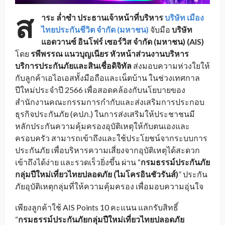
ส
าระ ล่ำซำ ประธานเจ้าหน้าที่บริหาร
บริษัท เมือง
ไทยประกันชีวิต จำกัด (มหาชน)
จับมือ
บริษัท
แอดวานซ์ อินโฟร์ เซอร์วิส จำกัด (มหาชน) (AIS)
โดย
รพีพรรณ แนวบุญเนียร หัวหน้าส่วนงานบริหาร
บริการประกันภัยและสินเชื่อดิจิทัล
ส่งมอบความห่วงใยให้
กับลูกค้าเอไอเอสทั้งมือถือและเน็ตบ้าน ในช่วงเทศกาล
ปีใหม่ประจำปี 2566 เพื่อสอดคล้องกับนโยบายของ
สำนักงานคณะกรรมการกำกับและส่งเสริมการประกอบ
ธุรกิจประกันภัย (คปภ.) ในการส่งเสริมให้ประชาชนมี
หลักประกันความคุ้มครองอุบัติเหตุให้กับตนเองและ
ครอบครัว สามารถเข้าถึงและใช้ประโยชน์จากระบบการ
ประกันภัย เพื่อบริหารความเสี่ยงจากอุบัติเหตุได้สะดวก
เข้าถึงได้ง่าย และรวดเร็วยิ่งขึ้น ผ่าน “
กรมธรรม์ประกันภัย
กลุ่มปีใหม่เที่ยวไทยปลอดภัย (ไมโครอินชัวรันส์)
” ประกัน
ภัยอุบัติเหตุกลุ่มที่ให้ความคุ้มครอง เพื่อมอบความอุ่นใจ
เพียงลูกค้าใช้ AIS Points 10 คะแนน แลกรับสิทธิ์
“
กรมธรรม์ประกันภัยกลุ่มปีใหม่เที่ยวไทยปลอดภัย