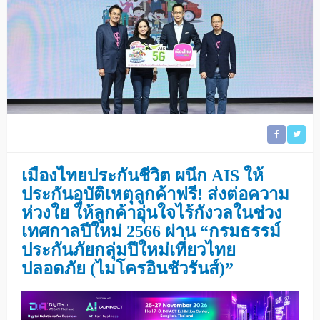
เมืองไทยประกันชีวิต ผนึก
AIS ให้
ประกันอุบัติเหตุลูกค้าฟรี!
ส่งต่อความ
ห่วงใย ให้ลูกค้าอุ่นใจไร้กังวลในช่วง
เทศกาลปีใหม่
2566
ผ่าน “
กรมธรรม์
ประกันภัยกลุ่มปีใหม่เที่ยวไทย
ปลอดภัย (ไมโครอินชัวรันส์)
”