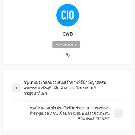
CWB
VIEW ALL POSTS
กรุงเทพประกันภัยร่วมเป็นเจ้าภาพพิธีบำเพ็ญกุศลศพ
พระพรหมวชิรสุธี อดีตเจ้าอาวาสวัดพระราม 9
กาญจนาภิเษก
กรุงไทย-แอกซ่า ประกันชีวิต ร่วมงาน “การแข่งขัน
กีฬาฟุตบอล 7 คน เชื่อมความสัมพันธ์ธุรกิจประกัน
ชีวิต ประจำปี 2569”