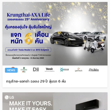
NEWS
กรุงไทย-แอกซ่า ฉลอง 29 ปี ลุ้นรถ 6 คัน