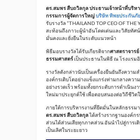
ดร.สมพร สืบถวิลกุล ประธานเจ้าหน้าที่บริหาร
กรรมการผู้จัดการใหญ่
บริษัท ทิพยประกันภั
รับรางวัล “THAILAND TOP CEO OF THE YE
สะท้อนถึงภาวะผู้นำอันโดดเด่นและวิสัยทัศน์
มั่นคงและยั่งยืนในระดับแนวหน้า
พิธีมอบรางวัลได้รับเกียรติจาก
ศาสตราจารย์ ด
ธรรมศาสตร์
เป็นประธานในพิธี ณ โรงแรมอิ
รางวัลดังกล่าวนับเป็นเครื่องยืนยันถึงความส
องค์กรเติบโตอย่างแข็งแกร่งท่ามกลางความ
อย่างรวดเร็ว พร้อมทั้งยกระดับการดำเนิ
ใหม่มาประยุกต์ใช้ เพื่อตอบสนองต่อวิถีชีวิตใ
ภายใต้การบริหารงานที่ยึดมั่นในหลักธรรม
ดร.สมพร สืบถวิลกุล
ได้สร้างรากฐานองค์กรที่
ส่วนได้ส่วนเสียทุกภาคส่วน อันนำไปสู่การ
เป็นเลิศในระยะยาว