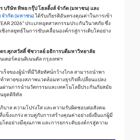
 บริษัท ทิพย กรุ๊ป โฮลดิ้งส์ จำกัด (มหาชน) และ
ย จำกัด (มหาชน)
ได้รับเกียรติอันทรงคุณค่าในการเข้า
AR 2026” ประเภทอุตสาหกรรมประกันวินาศภัย ซึ่ง
เชิงกลยุทธ์ในการขับเคลื่อนองค์กรสู่การเติบโตอย่าง
ร.ศุภสวัสดิ์ ชัชวาลย์ อธิการบดีมหาวิทยาลัย
นเตอร์คอนติเนนตัล กรุงเทพฯ
ำเร็จของผู้นำที่มีวิสัยทัศน์กว้างไกล สามารถนำพา
ท้าทายของสภาพแวดล้อมทางธุรกิจที่เปลี่ยนแปลง
นงานผ่านการนำนวัตกรรมและเทคโนโลยีประกันภัยสมัย
นยุคดิจิทัล
าภิบาล ความโปร่งใส และความรับผิดชอบต่อสังคม
แข็งแกร่ง ควบคู่กับการสร้างคุณค่าอย่างยั่งยืนแก่ผู้มี
เติบโตอย่างมีคุณภาพ และการยกระดับองค์กรสู่ความ