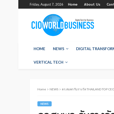
Home
About Us
Con
Friday, August 7, 2026
HOME
NEWS
DIGITAL TRANSFO
VERTICAL TECH
Home
NEWS
ดร.สมพร รับรางวัล THAILAND TOP CE
NEWS