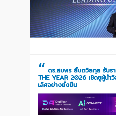
“
ดร.สมพร สืบถวิลกุล รับ
THE YEAR 2026 เชิดชูผู้นำวิสั
เลิศอย่างยั่งยืน