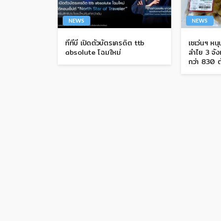
NEWS
NEWS
ทีทีบี เปิดตัวบัตรเครดิต ttb
เซเว่นฯ หน
absolute โฉมใหม่
ลำไย 3 จังห
กว่า 830 ต