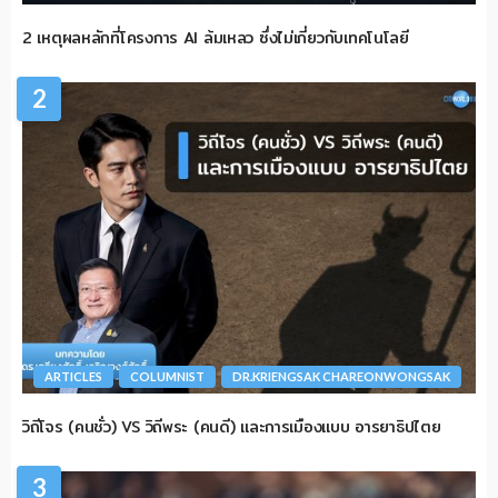
2 เหตุผลหลักที่โครงการ AI ล้มเหลว ซึ่งไม่เกี่ยวกับเทคโนโลยี
2
ARTICLES
COLUMNIST
DR.KRIENGSAK CHAREONWONGSAK
วิถีโจร (คนชั่ว) VS วิถีพระ (คนดี) และการเมืองแบบ อารยาธิปไตย
3