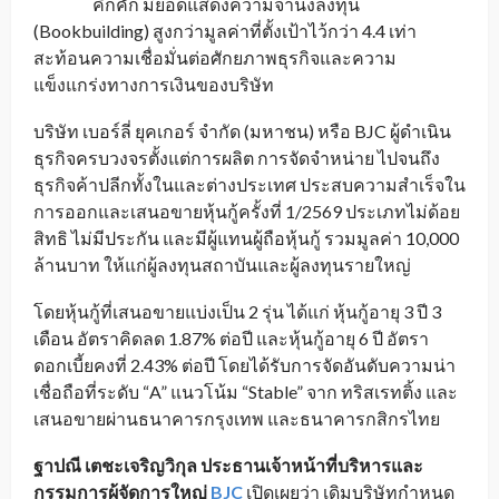
คึกคัก มียอดแสดงความจำนงลงทุน
(Bookbuilding) สูงกว่ามูลค่าที่ตั้งเป้าไว้กว่า 4.4 เท่า
สะท้อนความเชื่อมั่นต่อศักยภาพธุรกิจและความ
แข็งแกร่งทางการเงินของบริษัท
บริษัท เบอร์ลี่ ยุคเกอร์ จำกัด (มหาชน) หรือ BJC ผู้ดำเนิน
ธุรกิจครบวงจรตั้งแต่การผลิต การจัดจำหน่าย ไปจนถึง
ธุรกิจค้าปลีกทั้งในและต่างประเทศ ประสบความสำเร็จใน
การออกและเสนอขายหุ้นกู้ครั้งที่ 1/2569 ประเภทไม่ด้อย
สิทธิ ไม่มีประกัน และมีผู้แทนผู้ถือหุ้นกู้ รวมมูลค่า 10,000
ล้านบาท ให้แก่ผู้ลงทุนสถาบันและผู้ลงทุนรายใหญ่
โดยหุ้นกู้ที่เสนอขายแบ่งเป็น 2 รุ่น ได้แก่ หุ้นกู้อายุ 3 ปี 3
เดือน อัตราคิดลด 1.87% ต่อปี และหุ้นกู้อายุ 6 ปี อัตรา
ดอกเบี้ยคงที่ 2.43% ต่อปี โดยได้รับการจัดอันดับความน่า
เชื่อถือที่ระดับ “A” แนวโน้ม “Stable” จาก ทริสเรทติ้ง และ
เสนอขายผ่านธนาคารกรุงเทพ และธนาคารกสิกรไทย
ฐาปณี เตชะเจริญวิกุล ประธานเจ้าหน้าที่บริหารและ
กรรมการผู้จัดการใหญ่
BJC
เปิดเผยว่า เดิมบริษัทกำหนด