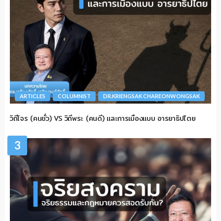
ARTICLES
COLUMNIST
DR.KRIENGSAK CHAREONWONGSAK
วิถีโจร (คนชั่ว) VS วิถีพระ (คนดี) และการเมืองแบบ อารยาธิปไตย
3