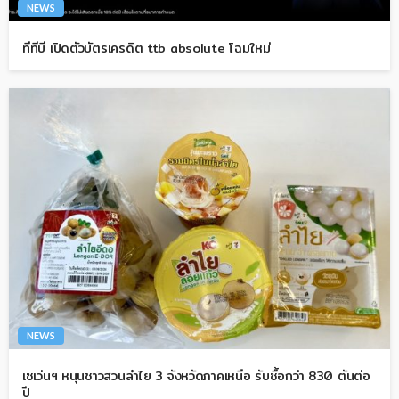
NEWS
ทีทีบี เปิดตัวบัตรเครดิต ttb absolute โฉมใหม่
NEWS
เซเว่นฯ หนุนชาวสวนลำไย 3 จังหวัดภาคเหนือ รับซื้อกว่า 830 ตันต่อ
ปี