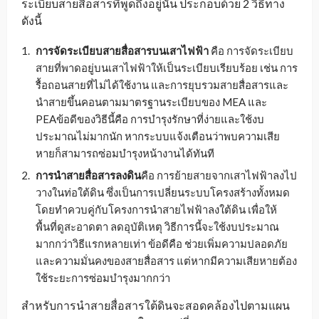
ระเบียบสายสื่อสารที่พูดถึงอยู่นั้น ประกอบด้วย 2 วิธีทาง
ดังนี้
การจัดระเบียบสาย
สื่อสาร
บนเสาไฟฟ้า
คือ การจัดระเบียบ
สายที่พาดอยู่บนเสาไฟฟ้าให้เป็นระเบียบเรียบร้อย เช่น การ
รื้อถอนสายที่ไม่ได้ใช้งาน และการยุบรวมสายสื่อสารและ
นำสายขึ้นคอนตามมาตรฐานระเบียบของ MEA และ
PEAข้อดีของวิธีนี้คือ การบำรุงรักษาที่ง่ายและใช้งบ
ประมาณไม่มากนัก หากระบบแจ้งเตือนว่าพบความเสีย
หายก็สามารถซ่อมบำรุงหน้างานได้ทันที
การนำสายสื่อสารลงดิน
คือ การย้ายสายจากเสาไฟฟ้าลงไป
วางในท่อใต้ดิน ซึ่งเป็นการเปลี่ยนระบบโครงสร้างทั้งหมด
โดยทำควบคู่กับโครงการนำสายไฟฟ้าลงใต้ดิน เพื่อให้
พื้นที่ดูสะอาดตา ลดอุบัติเหตุ วิธีการนี้จะใช้งบประมาณ
มากกว่าวิธีแรกหลายเท่า ข้อดีคือ ช่วยเพิ่มความปลอดภัย
และความมั่นคงของสายสื่อสาร แต่หากมีความเสียหายต้อง
ใช้ระยะการซ่อมบำรุงมากกว่า
สำหรับการนำสายสื่อสารใต้ดินจะสอดคล้องไปตามแผน