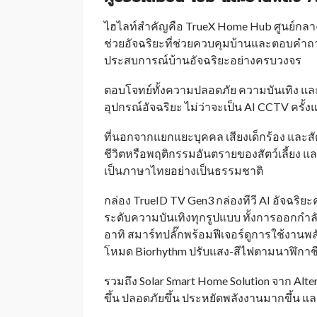
ไฮไลท์สำคัญคือ TrueX Home Hub ศูนย์กลางก
ช่วยอัจฉริยะที่ช่วยควบคุมบ้านและตอบคำถามท
ประสบการณ์บ้านอัจฉริยะอย่างครบวงจร
ตอบโจทย์ทั้งความปลอดภัย ความบันเทิง 
อุปกรณ์อัจฉริยะ ไม่ว่าจะเป็น AI CCTV ครั้
ที่นอกจากแยกแยะบุคคล เสียงเด็กร้อง และสั
ชีวิตหรือพฤติกรรมอันตรายของสัตว์เลี้ยง 
เป็นภาษาไทยอย่างเป็นธรรมชาติ
กล่อง TrueID TV Gen3 กล่องทีวี AI อัจฉริ
ระดับความบันเทิงทุกรูปแบบ ทั้งการออกกำล
อาทิ สมาร์ทปลั๊กพร้อมฟีเจอร์ดูการใช้งาน
โหมด Biorhythm ปรับแสง-สีไฟตามนาฬิกาช
รวมถึง Solar Smart Home Solution จาก Alte
ขึ้น ปลอดภัยขึ้น ประหยัดพลังงานมากขึ้น