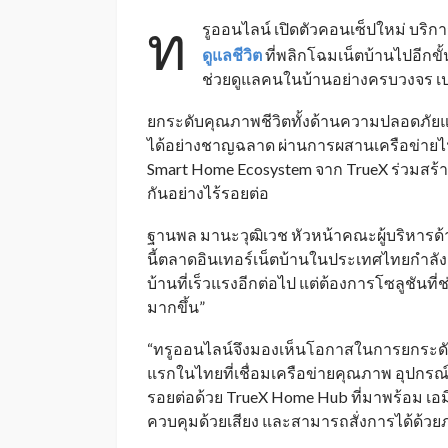
ท
รูออนไลน์ เปิดตัวคอนเซ็ปใหม่ บริก
ดูแลชีวิต
ที่พลิกโฉมเน็ตบ้านไปอีกขั้
ช่วยดูแลคนในบ้านอย่างครบวงจร เป
ยกระดับคุณภาพชีวิตทั้งด้านความปลอดภ
ได้อย่างชาญฉลาด ผ่านการผสานเครือข่าย
Smart Home Ecosystem จาก TrueX ร่วมสร้าง
กันอย่างไร้รอยต่อ
ฐานพล มานะวุฒิเวช หัวหน้าคณะผู้บริหารด้าน
นี้ตลาดอินเทอร์เน็ตบ้านในประเทศไทยกำลังเข้
บ้านที่เร็วแรงอีกต่อไป แต่ต้องการโซลูชันที
มากขึ้น”
“ทรูออนไลน์จึงมองเห็นโอกาสในการยกระดับเน
แรกในไทยที่เชื่อมเครือข่ายคุณภาพ อุปกรณ์ 
รอยต่อด้วย TrueX Home Hub ที่มาพร้อม เอมี่ ห
ควบคุมด้วยเสียง และสามารถสั่งการได้ด้ว