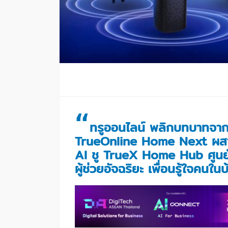
“
ทรูออนไลน์ พลิกบทบาทจากเ
TrueOnline Home Next ผสาน
AI ชู TrueX Home Hub ศูนย์ก
ผู้ช่วยอัจฉริยะ เพื่อนรู้ใจคนในบ