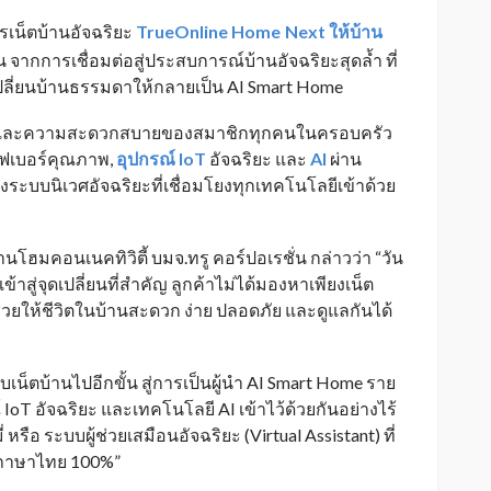
ารเน็ตบ้านอัจฉริยะ
TrueOnline Home
Next ให้บ้าน
_
น จากการเชื่อมต่อสู่ประสบการณ์บ้านอัจฉริยะสุดล้ำ ที่
ลี่ยนบ้านธรรมดาให้กลายเป็น AI Smart Home
ัยและความสะดวกสบายของสมาชิกทุกคนในครอบครัว
ไฟเบอร์คุณภาพ,
อุปกรณ์ IoT
อัจฉริยะ และ
AI
ผ่าน
ระบบนิเวศอัจฉริยะที่เชื่อมโยงทุกเทคโนโลยีเข้าด้วย
โฮมคอนเนคทิวิตี้ บมจ.ทรู คอร์ปอเรชั่น กล่าวว่า “วัน
าสู่จุดเปลี่ยนที่สำคัญ ลูกค้าไม่ได้มองหาเพียงเน็ต
่ช่วยให้ชีวิตในบ้านสะดวก ง่าย ปลอดภัย และดูแลกันได้
็ตบ้านไปอีกขั้น สู่การเป็นผู้นำ AI Smart Home ราย
IoT อัจฉริยะ และเทคโนโลยี AI เข้าไว้ด้วยกันอย่างไร้
รือ ระบบผู้ช่วยเสมือนอัจฉริยะ (Virtual Assistant) ที่
ยภาษาไทย 100%”