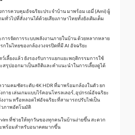
ารควบคุมอัจฉริยะประจำบ้าน มาพร้อม เอมี่ (Ami) ผู้
ั่วไปที่สั่งงานได้ด้วยเสียงภาษาไทยทั้งยังเติมเต็ม
และการจัดการระบบพลังงานภายในบ้าน ด้วยหลากหลาย
งแรกในไทยของกล้องวงจรปิดที่มี AI อัจฉริยะ
ตว์เลี้ยงแล้ว ยังรองรับการแยกแยะพฤติกรรมการใช้
และสรุปออกมาเป็นสถิติและคำแนะนำในการเลี้ยงดูได้
ยะความคมชัดระดับ 4K HDR ที่มาพร้อมกล้องในตัว ยก
ังกาย เล่นเกมแบบไร้คอนโทรลเลอร์, อุปกรณ์อัจฉริยะ
พลังงาน หรือหลอดไฟอัจฉริยะที่สามารถปรับไฟเป็น
ีวภาพอัตโนมัติ
rvim ที่ช่วยให้ทุกวันของทุกคนในบ้านง่ายขึ้น สะดวก
 และพร้อมสำหรับอนาคตมากขึ้น