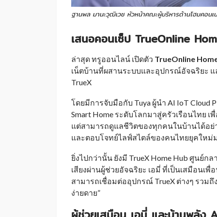
ฐานพล มานะวุฒิเวช หัวหน้าคณะผู้บริหารด้านโฮมคอนเนคทิ
เสนอคอนเซ็ป TrueOnline Home 
ล่าสุด ทรูออนไลน์ เปิดตัว
TrueOnline Home 
เน็ตบ้านที่ผสานระบบและอุปกรณ์อัจฉริยะ แ
TrueX
โดยมีการจับมือกับ Tuya ผู้นำ AI IoT Cloud
Smart Home ระดับโลกมาสู่ครัวเรือนไทย เพื่
แต่สามารถดูแลชีวิตของทุกคนในบ้านได้อย่
และตอบโจทย์ไลฟ์สไตล์ของคนไทยยุคใหม่ม
ยิ่งไปกว่านั้น ยังมี TrueX Home Hub ศูนย์
เสียงผ่านผู้ช่วยอัจฉริยะ เอมี่ ที่เป็นเสมือน
สามารถเชื่อมต่ออุปกรณ์ TrueX ต่างๆ รวมถึง
ง่ายดาย”
ผู้ช่วยเสมือน เอมี่ และบ้านพลัง A