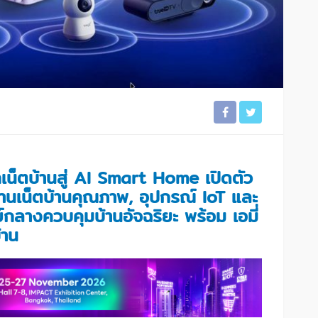
น็ตบ้านสู่ AI Smart Home เปิดตัว
เน็ตบ้านคุณภาพ, อุปกรณ์ IoT และ
ลางควบคุมบ้านอัจฉริยะ พร้อม เอมี่
้าน