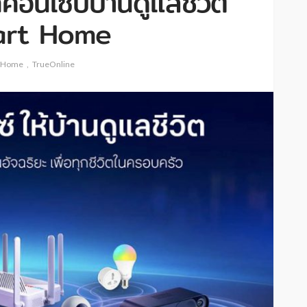
คอนเซ็ปบ้านดูแลชีวิต
mart Home
 Home
TrueOnline