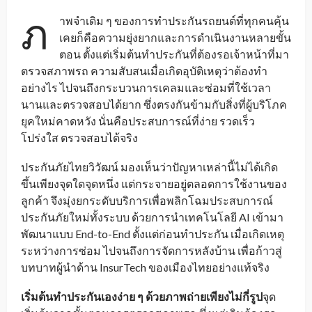
ภ
าพจำเดิม ๆ ของการทำประกันรถยนต์ที่ทุกคนคุ้น
เคยก็คือความยุ่งยากและการดำเนินงานหลายขั้น
ตอน ตั้งแต่เริ่มต้นทำประกันที่ต้องรอเจ้าหน้าที่มา
ตรวจสภาพรถ ความสับสนเมื่อเกิดอุบัติเหตุว่าต้องทำ
อย่างไร ไปจนถึงกระบวนการเคลมและซ่อมที่ใช้เวลา
นานและตรวจสอบได้ยาก ซึ่งตรงกันข้ามกับสิ่งที่ผู้บริโภค
ยุคใหม่คาดหวัง นั่นคือประสบการณ์ที่ง่าย รวดเร็ว
โปร่งใส ตรวจสอบได้จริง
ประกันภัยไทยวิวัฒน์ มองเห็นว่าปัญหาเหล่านี้ไม่ได้เกิด
ขึ้นเพียงจุดใดจุดหนึ่ง แต่กระจายอยู่ตลอดการใช้งานของ
ลูกค้า จึงมุ่งยกระดับบริการเพื่อพลิกโฉมประสบการณ์
ประกันภัยใหม่ทั้งระบบ ด้วยการนำเทคโนโลยี AI เข้ามา
พัฒนาแบบ End-to-End ตั้งแต่ก่อนทำประกัน เมื่อเกิดเหตุ
ระหว่างการซ่อม ไปจนถึงการจัดการหลังบ้าน เพื่อก้าวสู่
บทบาทผู้นำด้าน InsurTech ของเมืองไทยอย่างแท้จริง
เริ่มต้นทำประกันเองง่าย ๆ ด้วยภาพถ่ายเพียงไม่กี่รูป
จุด