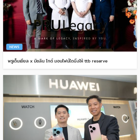
NEWS
พรูเด็นเชียล x มิชลิน ไกด์ มอบไฟน์ไดนิ่งให้ ttb reserve