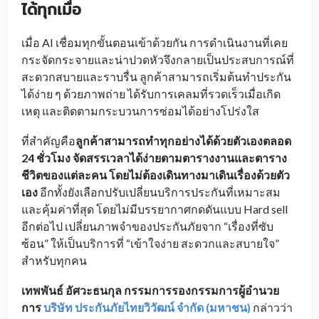
ได้ทุกเมื่อ
เมื่อ AI เชื่อมทุกขั้นตอนเข้าด้วยกัน การดำเนินงานที่เคย
กระจัดกระจายและน่าปวดหัวจึงกลายเป็นประสบการณ์ที่
สะดวกสบายและราบรื่น ลูกค้าสามารถเริ่มต้นทำประกัน
ได้ง่าย ๆ ด้วยภาพถ่าย ได้รับการเคลมที่รวดเร็วเมื่อเกิด
เหตุ และติดตามกระบวนการซ่อมได้อย่างโปร่งใส
ที่สำคัญคือ
ลูกค้าสามารถทำทุกอย่างได้ด้วยตัวเองตลอด
24 ชั่วโมง จัดสรรเวลาได้ง่ายตามตารางงานและตาราง
ชีวิตของแต่ละคน โดยไม่ต้องเดินทางมาเดินเรื่องด้วยตัว
เอง
อีกทั้งยังเลือกปรับเปลี่ยนบริการประกันที่เหมาะสม
และคุ้มค่าที่สุด โดยไม่มีบรรยากาศกดดันแบบ Hard sell
อีกต่อไป เปลี่ยนภาพจำของประกันภัยจาก “เรื่องที่ซับ
ซ้อน” ให้เป็นบริการที่ “เข้าใจง่าย สะดวกและสบายใจ”
สำหรับทุกคน
เทพพันธ์ อัศวะธนกุล กรรมการรองกรรมการผู้อำนวย
การ
บริษัท ประกันภัยไทยวิวัฒน์ จำกัด (มหาชน)
กล่าวว่า