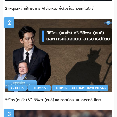
2 เหตุผลหลักที่โครงการ AI ล้มเหลว ซึ่งไม่เกี่ยวกับเทคโนโลยี
2
ARTICLES
COLUMNIST
DR.KRIENGSAK CHAREONWONGSAK
วิถีโจร (คนชั่ว) VS วิถีพระ (คนดี) และการเมืองแบบ อารยาธิปไตย
3