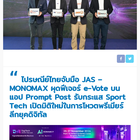
“
ไปรษณีย์ไทยจับมือ JAS –
MONOMAX ผุดฟีเจอร์ e-Vote บน
แอป Prompt Post รับกระแส Sport
Tech เปิดมิติใหม่ในการโหวตพรีเมียร์
ลีกยุคดิจิทัล