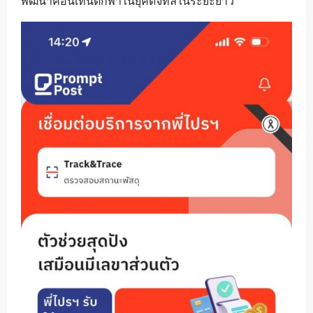
พัฒนาคอนเทนต์กีฬาในยุคดิจิทัลในระยะยาว