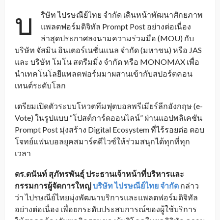
บ
ริษัท ไปรษณีย์ไทย จำกัด เดินหน้าพัฒนาศักยภาพ
แพลตฟอร์มดิจิทัล Prompt Post อย่างต่อเนื่อง
ล่าสุดประกาศลงนามความร่วมมือ (MOU) กับ
บริษัท จัสมิน อินเตอร์เนชั่นแนล จำกัด (มหาชน) หรือ JAS
และ บริษัท โมโน สตรีมมิ่ง จำกัด หรือ MONOMAX เพื่อ
นำเทคโนโลยีแพลตฟอร์มมาผสานเข้ากับสปอร์ตคอน
เทนต์ระดับโลก
เตรียมเปิดตัวระบบโหวตทีมฟุตบอลพรีเมียร์ลีกอังกฤษ (e-
Vote) ในรูปแบบ “โปสต์การ์ดออนไลน์” ผ่านแอปพลิเคชัน
Prompt Post มุ่งสร้าง Digital Ecosystem ที่ไร้รอยต่อ ตอบ
โจทย์แฟนบอลยุคสมาร์ตดีไวซ์ให้ร่วมสนุกได้ทุกที่ทุก
เวลา
ดร.ดนันท์ สุภัทรพันธุ์ ประธานเจ้าหน้าที่บริหารและ
กรรมการผู้จัดการใหญ่
บริษัท ไปรษณีย์ไทย จำกัด
กล่าว
ว่า ไปรษณีย์ไทยมุ่งพัฒนาบริการและแพลตฟอร์มดิจิทัล
อย่างต่อเนื่อง เพื่อยกระดับประสบการณ์ของผู้ใช้บริการ