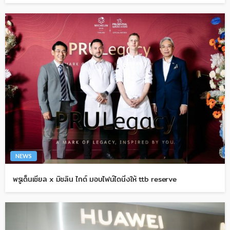
NEWS
พรูเด็นเชียล x มิชลิน ไกด์ มอบไฟน์ไดนิ่งให้ ttb reserve