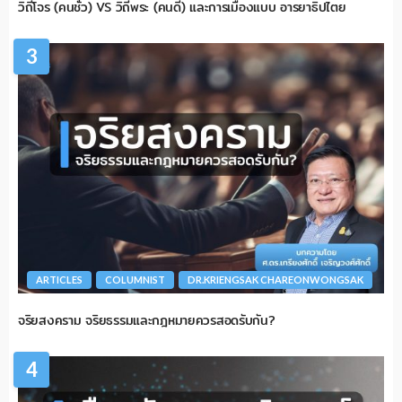
วิถีโจร (คนชั่ว) VS วิถีพระ (คนดี) และการเมืองแบบ อารยาธิปไตย
3
ARTICLES
COLUMNIST
DR.KRIENGSAK CHAREONWONGSAK
จริยสงคราม จริยธรรมและกฎหมายควรสอดรับกัน?
4