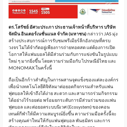
ดร.โสรัชย์ อัศวะประภา ประธานเจ้าหน้าที่บริหาร
บริษัท
จัสมิน อินเตอร์เนชั่นแนล จำกัด (มหาชน)
กล่าวว่า JAS มุ่ง
สร้างประสบการณ์การรับชมพรีเมียร์ลีกอังกฤษที่ครบ
วงจร ไม่ได้จำกัดอยู่เพียงการถ่ายทอดสด แต่ต้องการเปิด
โอกาสให้แฟนบอลได้มีส่วนร่วมกับการแข่งขันในรูปแบบ
ใหม่ ๆ มากยิ่งขึ้น โดยความร่วมมือกับ ไปรษณีย์ไทย และ
MONOMAX ในครั้งนี้
ถือเป็นอีกก้าวสำคัญในการผสานจุดแข็งของแต่ละองค์กร
เพื่อนำเทคโนโลยีดิจิทัลมาต่อยอดกิจกรรมสำหรับแฟน
ฟุตบอลให้เข้าถึงได้ง่าย สะดวก และสามารถร่วมกิจกรรม
ได้อย่างไร้รอยต่อ พร้อมยกระดับการมีส่วนร่วมของแฟน
ฟุตบอล และต่อยอดระบบนิเวศ (Ecosystem) ของคอน
เทนต์กีฬาให้มีความสมบูรณ์ยิ่งขึ้น ความร่วมมือครั้งนี้จะ
สร้างคุณค่าใหม่ให้กับแฟนฟุตบอล พันธมิตร และการ