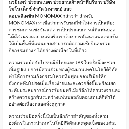
นวมินทร์ ประสพเนตร ประธานเจ้าหน้าที่บริหาร บริษัท
โมโน เน็กซ์ จำกัด (มหาชน) และ
แอปพลิเคชัน
MONOMAX
กล่าวว่า สำหรับ
MONOMAX เราเชื่อว่าการรับชมกีฬาไม่ควรเป็นเพียง
การชมการแข่งขัน แต่ควรเป็นประสบการณ์ที่แฟนบอล
ได้มีส่วนร่วมอย่างแท้จริง เราต้องการพัฒนาแพลตฟอร์ม
ให้เป็นพื้นที่ที่แฟนบอลสามารถติดตามเชียร์ และร่วม
กิจกรรมต่าง ๆ ได้อย่างต่อเนื่องในที่เดียว
ความร่วมมือกับไปรษณีย์ไทยและ JAS ในครั้งนี้ จะช่วย
เพิ่มรูปแบบการมีส่วนร่วมของผู้ชมผ่านเทคโนโลยีดิจิทัล
ทำให้การร่วมกิจกรรมโหวตทีมฟุตบอลพรีเมียร์ลีก
อังกฤษทีมโปรดเป็นเรื่องง่ายและสะดวกยิ่งขึ้น พร้อมยก
ระดับประสบการณ์การรับชมพรีเมียร์ลีกให้ครบวงจร และ
สร้างความผูกพันระหว่างแฟนบอลกับคอนเทนต์กีฬาได้
อย่างต่อเนื่องตลอดทั้งฤดูกาล
ความร่วมมือครั้งนี้นับเป็นอีกก้าวสำคัญของทั้งสาม
องค์กรในการนำเทคโนโลยีดิจิทัลและจุดแข็งของแต่ละ