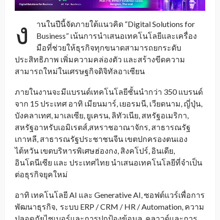
ง
านในปีนี้จัดภายใต้แนวคิด “Digital Solutions for
Business” เน้นการนำเสนอเทคโนโลยีและเครื่อง
มือที่ช่วยให้ธุรกิจทุกขนาดสามารถยกระดับ
ประสิทธิภาพ เพิ่มความคล่องตัว และสร้างขีดความ
สามารถใหม่ในเศรษฐกิจดิจิทัลอาเซียน
ภายในงานจะมีแบรนด์เทคโนโลยีชั้นนำกว่า 350 แบรนด์
จาก 15 ประเทศ อาทิ เมียนมาร์, เยอรมนี, เวียดนาม, ญี่ปุ่น,
บังคลาเทศ, มาเลเซีย, ยูเครน, ลิทัวเนีย, สหรัฐอเมริกา,
สหรัฐอาหรับเอมิเรตส์,สหราชอาณาจักร, สาธารณรัฐ
เกาหลี, สาธารณรัฐประชาชนจีน เขตปกครองตนเอง
ไต้หวัน เขตบริหารพิเศษฮ่องกง, สิงคโปร์, อินเดีย,
อินโดนีเซีย และ ประเทศไทย นำเสนอเทคโนโลยีที่จำเป็น
ต่อธุรกิจยุคใหม่
อาทิ เทคโนโลยี AI และ Generative AI, ซอฟต์แวร์เพื่อการ
พัฒนาธุรกิจ, ระบบ ERP / CRM / HR / Automation, ความ
ปลอดภัยไซเบอร์และการปกป้องข้อมูล, คลาวด์และการ