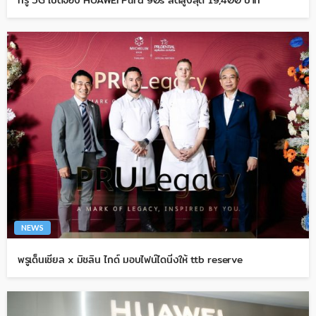
ทรู 5G เปิดจอง HUAWEI Pura 90s ลดสูงสุด 19,400 บาท
NEWS
พรูเด็นเชียล x มิชลิน ไกด์ มอบไฟน์ไดนิ่งให้ ttb reserve