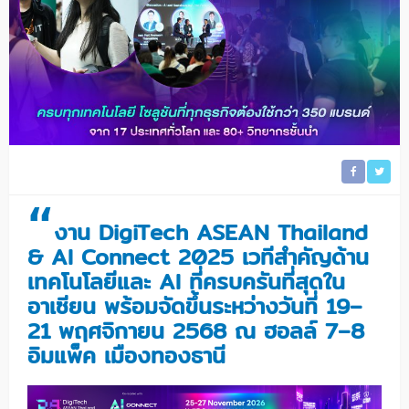
“
งาน DigiTech ASEAN Thailand
& AI Connect 2025 เวทีสำคัญด้าน
เทคโนโลยีและ AI ที่ครบครันที่สุดใน
อาเซียน พร้อมจัดขึ้นระหว่างวันที่ 19–
21 พฤศจิกายน 2568 ณ ฮอลล์ 7–8
อิมแพ็ค เมืองทองธานี