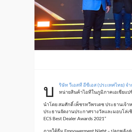
บ
ริษัท วีเอสที อีซีเอส (ประเทศไทย) จำ
หน่ายสินค้
าไอทีในภูมิภาคเอเชียแปซ
นำโดย สมศักดิ์ เพ็ชรทวีพรเดช ประธานเจ้าหน
ประธานจัดงานประกาศรางวั
ลและมอบโล่เชิด
ECS Best Dealer Awards
2021”
ภายใต้ธีม
Empowerment Night –
ปลุกพลังส