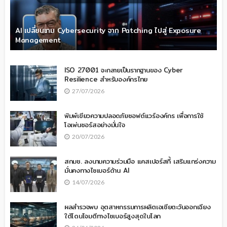
AI เปลี่ยนเกม Cybersecurity จาก Patching ไปสู่ Exposure
Management
ISO 27001 จะกลายเป็นรากฐานของ Cyber
Resilience สำหรับองค์กรไทย
27/07/2026
พิมพ์เขียวความปลอดภัยซอฟต์แวร์องค์กร เพื่อการใช้
โอเพ่นซอร์สอย่างมั่นใจ
20/07/2026
สกมช. ลงนามความร่วมมือ แคสเปอร์สกี้ เสริมแกร่งความ
มั่นคงทางไซเบอร์ด้าน AI
14/07/2026
ผลสำรวจพบ อุตสาหกรรมการผลิตเอเชียตะวันออกเฉียง
ใต้โดนโจมตีทางไซเบอร์สูงสุดในโลก