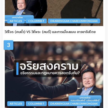
ARTICLES
COLUMNIST
DR.KRIENGSAK CHAREONWONGSAK
วิถีโจร (คนชั่ว) VS วิถีพระ (คนดี) และการเมืองแบบ อารยาธิปไตย
3
ARTICLES
COLUMNIST
DR.KRIENGSAK CHAREONWONGSAK