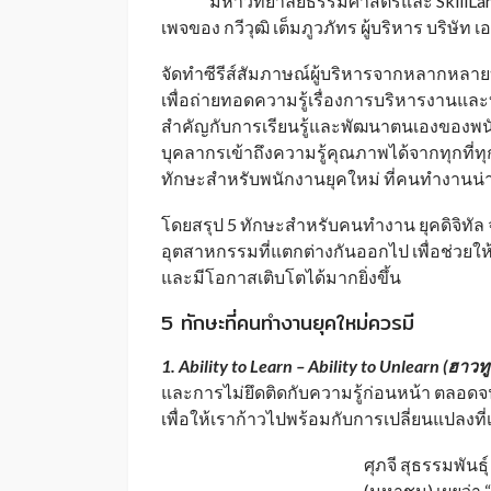
มหาวิทยาลัยธรรมศาสตร์และ SkillLan
เพจของ กวีวุฒิ เต็มภูวภัทร ผู้บริหาร บริษัท เ
จัดทำซีรีส์สัมภาษณ์ผู้บริหารจากหลากหลายบร
เพื่อถ่ายทอดความรู้เรื่องการบริหารงานแล
สำคัญกับการเรียนรู้และพัฒนาตนเองของพนัก
บุคลากรเข้าถึงความรู้คุณภาพได้จากทุกที่ทุก
ทักษะสำหรับพนักงานยุคใหม่ ที่คนทำงานน่า
โดยสรุป 5 ทักษะสำหรับคนทำงาน ยุคดิจิทัล จ
อุตสาหกรรมที่แตกต่างกันออกไป เพื่อช่วยใ
และมีโอกาสเติบโตได้มากยิ่งขึ้น
5 ทักษะที่คนทำงานยุคใหม่ควรมี
1. Ability to Learn – Ability to Unlearn (
ฮาวทูเ
และการไม่ยึดติดกับความรู้ก่อนหน้า ตลอดจนรี
เพื่อให้เราก้าวไปพร้อมกับการเปลี่ยนแปลงที
ศุภจี สุธรรมพันธุ
(มหาชน) เผยว่า “ส