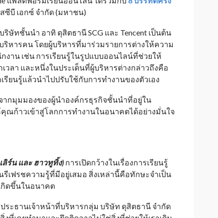
e แพลตฟอร์มเรียนออนไลน์ ได้ร่วมกับ
8 บรรทัดครึ่ง
อสซีบี เอกซ์ จํากัด (มหาชน)
ิษัทชั้นนำ อาทิ ดุสิตธานี SCG และ Tencent เป็นต้น
ะบริหารคน โดยผู้บริหารที่มาร่วมรายการต่างให้ความ
งาน เช่น การเรียนรู้ในรูปแบบออนไลน์ที่ช่วยให้
เวลา และหนึ่งในประเด็นที่ผู้บริหารต่างกล่าวถึงคือ
เรียนรู้แล้วนำไปปรับใช้กับการทำงานของตัวเอง
ากมุมมองของผู้นำองค์กรธุรกิจชั้นนำที่อยู่ใน
ห้คุณก้าวเข้าสู่โลกการทำงานในอนาคตได้อย่างมั่นใจ
ลิร์น และ ฮาวทูทิ้ง)
การเปิดกว้างในเรื่องการเรียนรู้
เฟรชความรู้ที่มีอยู่เสมอ สิ่งเหล่านี้คือทักษะจำเป็น
่เกิดขึ้นในอนาคต
์ ประธานเจ้าหน้าที่บริหารกลุ่ม บริษัท ดุสิตธานี จำกัด
ิ่งที่เคยทำมาและยึดติดอาจไม่ใช่สิ่งที่ช่วยให้เราเดิน