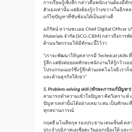
การเรียนรู้เชิงลึก กล่าวคือพนักงานต้องมี
ตัวเองเท่านั้น แต่ยังต้องรู้กว้างขวางใน
แก้ไขปัญหาที่ซับซ้อนได้เป็นอย่างดี
อภิรัตน์ หวานชะเอม Chief Digital Officer 
Materials จำกัด (SCG-CBM) กล่าวถึงการ
ด้านนวัตกรรมให้มีทักษะนี้ไว้ว่า
“เราจะพัฒนาให้บุคลากรมี Technical skills ที
รู้ลึก แต่ยังต่อยอดทักษะพนักงานให้รู้กว้างอ
โปรแกรมเมอร์ซึ่งรู้ลึกด้านเทคโนโลยี เรา
และด้านธุรกิจให้เขา”
5. Problem-solving skill (
ทักษะการแก้ปัญหา
)
สามารถทำความเข้าใจปัญหา คิดวิเคราะห์ 
ปัญหาเหล่านั้นได้อย่างเหมาะสม เป็นทักษะท
ทุกสถานการณ์
กฤตธี มโนลีหกุล รองประธาน เทนเซ็นต์ คลา
ประจำภูมิภาคเอเชียตะวันออกเฉียงใต้ และกร