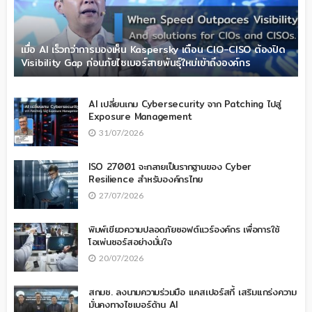
เมื่อ AI เร็วกว่าการมองเห็น Kaspersky เตือน CIO-CISO ต้องปิด
Visibility Gap ก่อนภัยไซเบอร์สายพันธุ์ใหม่เข้าถึงองค์กร
AI เปลี่ยนเกม Cybersecurity จาก Patching ไปสู่
Exposure Management
31/07/2026
ISO 27001 จะกลายเป็นรากฐานของ Cyber
Resilience สำหรับองค์กรไทย
27/07/2026
พิมพ์เขียวความปลอดภัยซอฟต์แวร์องค์กร เพื่อการใช้
โอเพ่นซอร์สอย่างมั่นใจ
20/07/2026
สกมช. ลงนามความร่วมมือ แคสเปอร์สกี้ เสริมแกร่งความ
มั่นคงทางไซเบอร์ด้าน AI