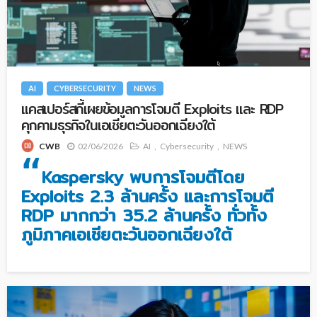
AI
CYBERSECURITY
NEWS
แคสเปอร์สกี้เผยข้อมูลการโจมตี Exploits และ RDP
คุกคามธุรกิจในเอเชียตะวันออกเฉียงใต้
02/06/2026
AI
Cybersecurity
NEWS
CWB
“
Kaspersky พบการโจมตีโดย
Exploits 2.3 ล้านครั้ง และการโจมตี
RDP มากกว่า 35.2 ล้านครั้ง ทั่วทั้ง
ภูมิภาคเอเชียตะวันออกเฉียงใต้