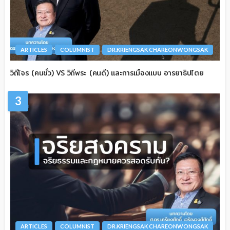
ARTICLES
COLUMNIST
DR.KRIENGSAK CHAREONWONGSAK
วิถีโจร (คนชั่ว) VS วิถีพระ (คนดี) และการเมืองแบบ อารยาธิปไตย
3
ARTICLES
COLUMNIST
DR.KRIENGSAK CHAREONWONGSAK