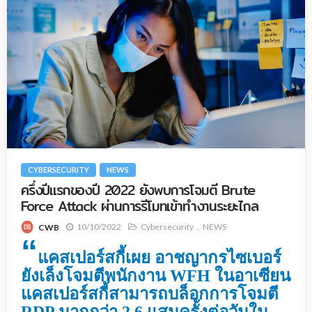
CYBERSECURITY
NEWS
ครึ่งปีแรกของปี 2022 ยังพบการโจมตี Brute
Force Attack ผ่านการรีโมทเข้าทำงานระยะไกล
10/10/2022
Cybersecurity
NEWS
CWB
“
แคสเปอร์สกี้เผย อาชญากรไซเบอร์
ยังเล็งโจมตีพนักงาน WFH ในอาเซียน
แคสเปอร์สกี้สามารถบล็อกการโจมตี
RDP มากกว่า 2.6 แสนครั้งต่อวันใน