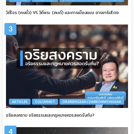
วิถีโจร (คนชั่ว) VS วิถีพระ (คนดี) และการเมืองแบบ อารยาธิปไตย
3
ARTICLES
COLUMNIST
DR.KRIENGSAK CHAREONWONGSAK
จริยสงคราม จริยธรรมและกฎหมายควรสอดรับกัน?
4