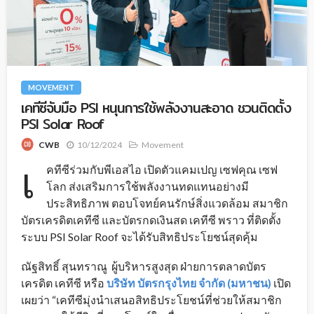
MOVEMENT
เคทีซีจับมือ PSI หนุนการใช้พลังงานสะอาด ชวนติดตั้ง
PSI Solar Roof
10/12/2024
Movement
CWB
เ
คทีซีร่วมกับพีเอสไอ เปิดตัวแคมเปญ เซฟคุณ เซฟ
โลก ส่งเสริมการใช้พลังงานทดแทนอย่างมี
ประสิทธิภาพ ตอบโจทย์คนรักษ์สิ่งแวดล้อม สมาชิก
บัตรเครดิตเคทีซี และบัตรกดเงินสด เคทีซี พราว ที่ติดตั้ง
ระบบ PSI Solar Roof จะได้รับสิทธิประโยชน์สุดคุ้ม
ณัฐสิทธิ์ สุนทราณู ผู้บริหารสูงสุด ฝ่ายการตลาดบัตร
เครดิต เคทีซี หรือ
บริษัท บัตรกรุงไทย จำกัด (มหาชน)
เปิด
เผยว่า “เคทีซีมุ่งนำเสนอสิทธิประโยชน์ที่ช่วยให้สมาชิก