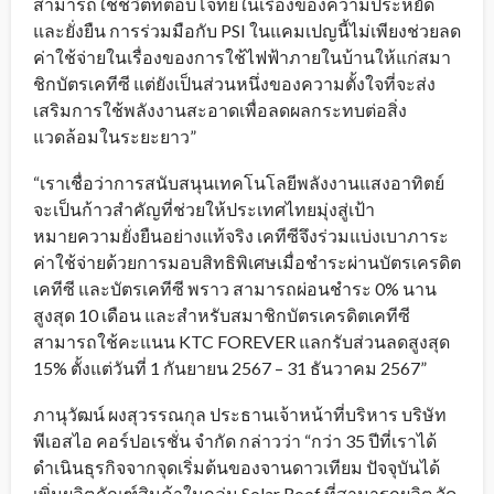
สามารถใช้ชีวิตที่ตอบโจทย์ในเรื่องของความประหยัด
และยั่งยืน การร่วมมือกับ PSI ในแคมเปญนี้ไม่เพียงช่วยลด
ค่าใช้จ่ายในเรื่องของการใช้ไฟฟ้าภายในบ้านให้แก่สมา
ชิกบัตรเคทีซี แต่ยังเป็นส่วนหนึ่งของความตั้งใจที่จะส่ง
เสริมการใช้พลังงานสะอาดเพื่อลดผลกระทบต่อสิ่ง
แวดล้อมในระยะยาว”
“เราเชื่อว่าการสนับสนุนเทคโนโลยีพลังงานแสงอาทิตย์
จะเป็นก้าวสำคัญที่ช่วยให้ประเทศไทยมุ่งสู่เป้า
หมายความยั่งยืนอย่างแท้จริง เคทีซีจึงร่วมแบ่งเบาภาระ
ค่าใช้จ่ายด้วยการมอบสิทธิพิเศษเมื่อชำระผ่านบัตรเครดิต
เคทีซี และบัตรเคทีซี พราว สามารถผ่อนชำระ 0% นาน
สูงสุด 10 เดือน และสำหรับสมาชิกบัตรเครดิตเคทีซี
สามารถใช้คะแนน KTC FOREVER แลกรับส่วนลดสูงสุด
15% ตั้งแต่วันที่ 1 กันยายน 2567 – 31 ธันวาคม 2567”
ภานุวัฒน์ ผงสุวรรณกุล ประธานเจ้าหน้าที่บริหาร บริษัท
พีเอสไอ คอร์ปอเรชั่น จำกัด กล่าวว่า “กว่า 35 ปีที่เราได้
ดำเนินธุรกิจจากจุดเริ่มต้นของจานดาวเทียม ปัจจุบันได้
เพิ่มผลิตภัณฑ์สินค้าในกลุ่ม Solar Roof ที่สามารถผลิต จัด