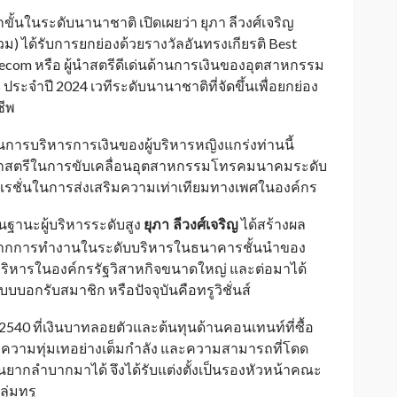
ขั้นในระดับนานาชาติ เปิดเผยว่า ยุภา ลีวงศ์เจริญ
วม) ได้รับการยกย่องด้วยรางวัลอันทรงเกียรติ Best
lecom หรือ ผู้นำสตรีดีเด่นด้านการเงินของอุตสาหกรรม
จำปี 2024 เวทีระดับนานาชาติที่จัดขึ้นเพื่อยกย่อง
ชีพ
ในการบริหารการเงินของผู้บริหารหญิงแกร่งท่านนี้
ู้นำสตรีในการขับเคลื่อนอุตสาหกรรมโทรคมนาคมระดับ
์ปอเรชั่นในการส่งเสริมความเท่าเทียมทางเพศในองค์กร
ฐานะผู้บริหารระดับสูง
ยุภา
ลีวงศ์เจริญ
ได้สร้างผล
_
้นจากการทำงานในระดับบริหารในธนาคารชั้นนำของ
ู้บริหารในองค์กรรัฐวิสาหกิจขนาดใหญ่ และต่อมาได้
บบอกรับสมาชิก หรือปัจจุบันคือทรูวิชั่นส์
ปี 2540 ที่เงินบาทลอยตัวและต้นทุนด้านคอนเทนท์ที่ซื้อ
้วยความทุ่มเทอย่างเต็มกำลัง และความสามารถที่โดด
ยากลำบากมาได้ จึงได้รับแต่งตั้งเป็นรองหัวหน้าคณะ
ลุ่มทรู