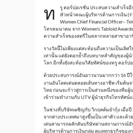
ท
รู คอร์ปอเรชั่น ประสบความสำเร็จอีก
หัวหน้าคณะผู้บริหารด้านการเงิน (ร่
Women Chief Financial Officer– Te
โทรคมนาคม จาก Women’s Tabloid Awards ประ
ความสำเร็จของสตรีในหลากหลายสาขาอา
รางวัลนี้ไม่เพียงแต่สะท้อนถึงความเป็นเลิศ
เท่านั้น แต่ยังตอกย้ำถึงบทบาทสำคัญของผ
โลก อีกทั้งยังสะท้อนวิสัยทัศน์ของทรู คอร
ด้วยประสบการณ์อันยาวนานมากกว่า 16 ปีใน
งานอันโดดเด่นตลอดเส้นทางอาชีพ เริ่มต
ไทย ก่อนจะก้าวสู่การเป็นส่วนหนึ่งของทีมผ
เข้าร่วมทำงานกับ UTV ผู้นำธุรกิจโทรทัศน์แบ
ในช่วงที่บริษัทเผชิญกับ วิกฤตต้มยำกุ้ง เมื่อ
จากต่างประเทศมาสูงขึ้นเป็น เท่าตัว และด
เด่นสามารถผลักดันบริษัทผ่านสถานการณ์อัน
ผู้บริหารด้านการเงินกลุ่ม ดูแลทุกธุรกิจของก