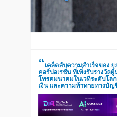
“
เคล็ดลับความสำเร็จของ ยุ
คอร์ปอเรชั่น ที่เพิ่งรับรางวัลผ
โทรคมนาคมในเวทีระดับโลก 
เงิน และความท้าทายทางบัญ