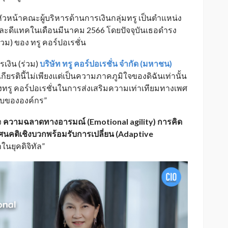
ัวหน้าคณะผู้บริหารด้านการเงินกลุ่มทรู เป็นตำแหน่ง
ละดีแทคในเดือนมีนาคม 2566 โดยปัจจุบันเธอดำรง
วม) ของ ทรู คอร์ปอเรชั่น
รเงิน (ร่วม)
บริษัท ทรู คอร์ปอเรชั่น จำกัด (มหาชน)
เกียรตินี้ไม่เพียงแต่เป็นความภาคภูมิใจของดิฉันเท่านั้น
ของทรู คอร์ปอเรชั่นในการส่งเสริมความเท่าเทียมทางเพศ
ับขององค์กร”
ง
ความฉลาดทางอารมณ์ (Emotional agility) การคิด
ัศนคติเชิงบวกพร้อมรับการเปลี่ยน (Adaptive
ในยุคดิจิทัล”