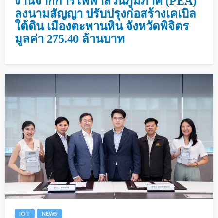
งานจากการไฟฟ้าส่วนภูมิภาค (PEA)
ลงนามสัญญา ปรับปรุงก่อสร้างเคเบิล
ใต้ดิน เมืองตะพานหิน จังหวัดพิจิตร
มูลค่า 275.40 ล้านบาท
IOT
NEWS