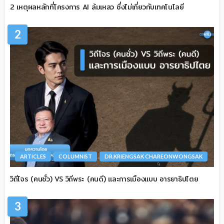
2 เหตุผลหลักที่โครงการ AI ล้มเหลว ซึ่งไม่เกี่ยวกับเทคโนโลยี
2
ARTICLES
COLUMNIST
DR.KRIENGSAK CHAREONWONGSAK
วิถีโจร (คนชั่ว) VS วิถีพระ (คนดี) และการเมืองแบบ อารยาธิปไตย
3