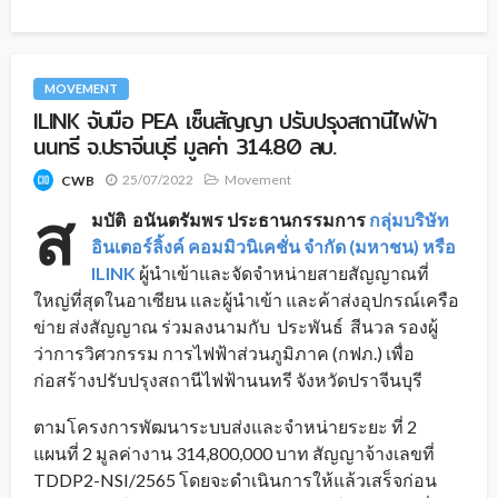
MOVEMENT
ILINK จับมือ PEA เซ็นสัญญา ปรับปรุงสถานีไฟฟ้า
นนทรี จ.ปราจีนบุรี มูลค่า 314.80 ลบ.
25/07/2022
Movement
CWB
ส
มบัติ อนันตรัมพร ประธานกรรมการ
กลุ่มบริษัท
อินเตอร์ลิ้งค์ คอมมิวนิเคชั่น จำกัด (มหาชน) หรือ
ILINK
ผู้นำเข้าและจัดจำหน่ายสายสัญญาณที่
ใหญ่ที่สุดในอาเซียน และผู้นำเข้า และค้าส่งอุปกรณ์เครือ
ข่าย ส่งสัญญาณ ร่วมลงนามกับ ประพันธ์ สีนวล รองผู้
ว่าการวิศวกรรม การไฟฟ้าส่วนภูมิภาค (กฟภ.) เพื่อ
ก่อสร้างปรับปรุงสถานีไฟฟ้านนทรี จังหวัดปราจีนบุรี
ตามโครงการพัฒนาระบบส่งและจําหน่ายระยะ ที่ 2
แผนที่ 2 มูลค่างาน 314,800,000 บาท สัญญาจ้างเลขที่
TDDP2-NSI/2565 โดยจะดำเนินการให้แล้วเสร็จก่อน