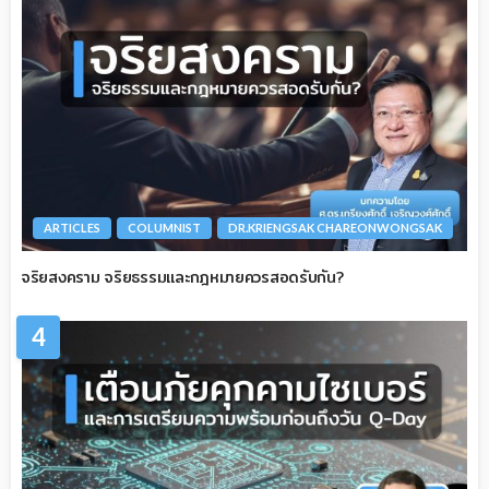
ARTICLES
COLUMNIST
DR.KRIENGSAK CHAREONWONGSAK
จริยสงคราม จริยธรรมและกฎหมายควรสอดรับกัน?
4