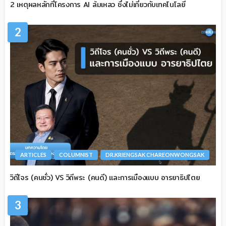
2 เหตุผลหลักที่โครงการ AI ล้มเหลว ซึ่งไม่เกี่ยวกับเทคโนโลยี
2
ARTICLES
COLUMNIST
DR.KRIENGSAK CHAREONWONGSAK
วิถีโจร (คนชั่ว) VS วิถีพระ (คนดี) และการเมืองแบบ อารยาธิปไตย
3