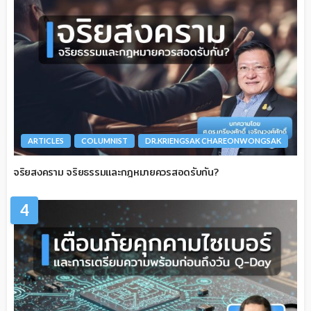
ARTICLES
COLUMNIST
DR.KRIENGSAK CHAREONWONGSAK
จริยสงคราม จริยธรรมและกฎหมายควรสอดรับกัน?
4