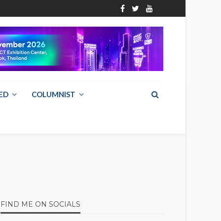
ED
COLUMNIST
FIND ME ON SOCIALS