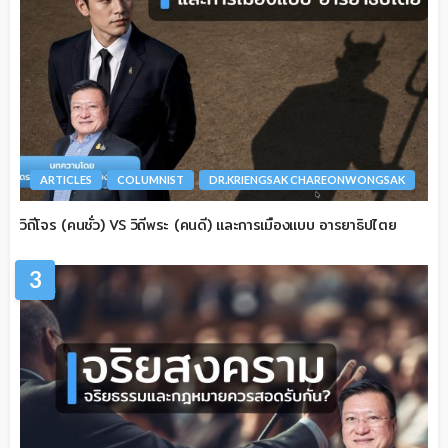
ARTICLES
COLUMNIST
DR.KRIENGSAK CHAREONWONGSAK
วิถีโจร (คนชั่ว) VS วิถีพระ (คนดี) และการเมืองแบบ อารยาธิปไตย
3