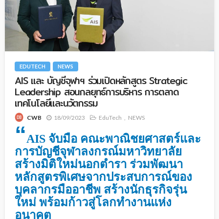
EDUTECH
NEWS
AIS และ บัญชีจุฬาฯ ร่วมเปิดหลักสูตร Strategic
Leadership สอนกลยุทธ์การบริหาร การตลาด
เทคโนโลยีและนวัตกรรม
18/09/2023
EduTech
NEWS
CWB
“
AIS จับมือ คณะพาณิชยศาสตร์และ
การบัญชีจุฬาลงกรณ์มหาวิทยาลัย
สร้างมิติใหม่นอกตำรา ร่วมพัฒนา
หลักสูตรพิเศษจากประสบการณ์ของ
บุคลากรมืออาชีพ สร้างนักธุรกิจรุ่น
ใหม่ พร้อมก้าวสู่โลกทำงานแห่ง
อนาคต