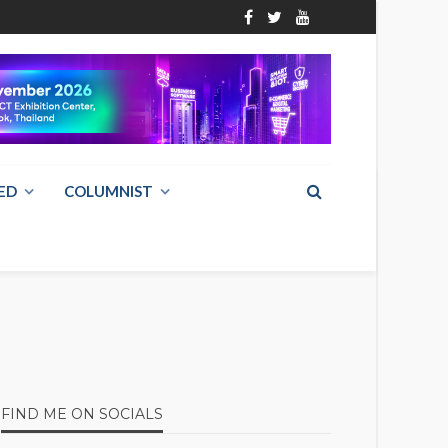
ED
COLUMNIST
FIND ME ON SOCIALS