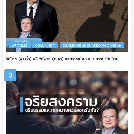
ARTICLES
COLUMNIST
DR.KRIENGSAK CHAREONWONGSAK
วิถีโจร (คนชั่ว) VS วิถีพระ (คนดี) และการเมืองแบบ อารยาธิปไตย
3