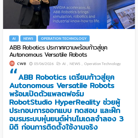
AI
NEWS
OPERATION TECHNOLOGY
ABB Robotics ประกาศความพร้อมก้าวสู่ยุค
Autonomous Versatile Robots
05/06/2026
AI
NEWS
Operation Technology
CWB
“
ABB Robotics เตรียมก้าวสู่ยุค
Autonomous Versatile Robots
พร้อมเปิดตัวแพลตฟอร์ม
RobotStudio HyperReality ช่วยผู้
ประกอบการออกแบบ ทดสอบ และฝึก
อบรมระบบหุ่นยนต์ผ่านโมเดลจำลอง 3
มิติ ก่อนการติดตั้งใช้งานจริง