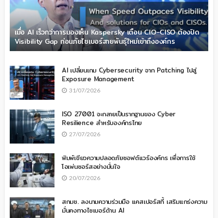
เมื่อ AI เร็วกว่าการมองเห็น Kaspersky เตือน CIO-CISO ต้องปิด
Visibility Gap ก่อนภัยไซเบอร์สายพันธุ์ใหม่เข้าถึงองค์กร
AI เปลี่ยนเกม Cybersecurity จาก Patching ไปสู่
Exposure Management
31/07/2026
ISO 27001 จะกลายเป็นรากฐานของ Cyber
Resilience สำหรับองค์กรไทย
27/07/2026
พิมพ์เขียวความปลอดภัยซอฟต์แวร์องค์กร เพื่อการใช้
โอเพ่นซอร์สอย่างมั่นใจ
20/07/2026
สกมช. ลงนามความร่วมมือ แคสเปอร์สกี้ เสริมแกร่งความ
มั่นคงทางไซเบอร์ด้าน AI