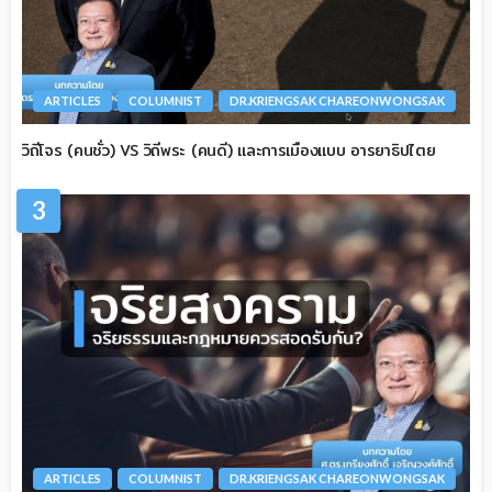
ARTICLES
COLUMNIST
DR.KRIENGSAK CHAREONWONGSAK
วิถีโจร (คนชั่ว) VS วิถีพระ (คนดี) และการเมืองแบบ อารยาธิปไตย
3
ARTICLES
COLUMNIST
DR.KRIENGSAK CHAREONWONGSAK