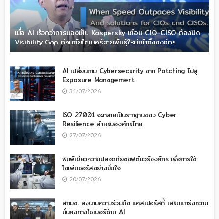
เมื่อ AI เร็วกว่าการมองเห็น Kaspersky เตือน CIO-CISO ต้องปิด
Visibility Gap ก่อนภัยไซเบอร์สายพันธุ์ใหม่เข้าถึงองค์กร
AI เปลี่ยนเกม Cybersecurity จาก Patching ไปสู่
Exposure Management
31/07/2026
ISO 27001 จะกลายเป็นรากฐานของ Cyber
Resilience สำหรับองค์กรไทย
27/07/2026
พิมพ์เขียวความปลอดภัยซอฟต์แวร์องค์กร เพื่อการใช้
โอเพ่นซอร์สอย่างมั่นใจ
20/07/2026
สกมช. ลงนามความร่วมมือ แคสเปอร์สกี้ เสริมแกร่งความ
มั่นคงทางไซเบอร์ด้าน AI