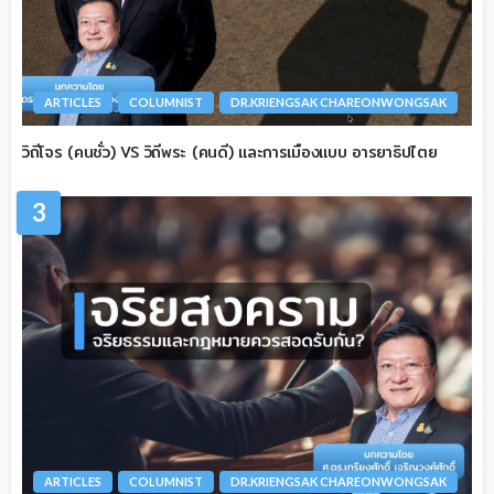
ARTICLES
COLUMNIST
DR.KRIENGSAK CHAREONWONGSAK
วิถีโจร (คนชั่ว) VS วิถีพระ (คนดี) และการเมืองแบบ อารยาธิปไตย
3
ARTICLES
COLUMNIST
DR.KRIENGSAK CHAREONWONGSAK