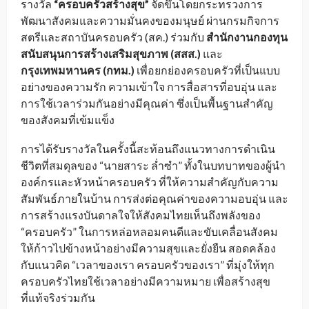
รางวัล
“ครอบครัวสร้างสุข”
จัดขึ้นโดยกระทรวงการ
พัฒนาสังคมและความมั่นคงของมนุษย์ ผ่านกรมกิจการ
สตรีและสถาบันครอบครัว (สค.) ร่วมกับ
สำนักงานกองทุน
สนับสนุนการสร้างเสริมสุขภาพ (สสส.)
และ
กรุงเทพมหานคร (กทม.)
เพื่อยกย่องครอบครัวที่เป็นแบบ
อย่างของความรัก ความเข้าใจ การสื่อสารที่อบอุ่น และ
การใช้เวลาร่วมกันอย่างมีคุณค่า ซึ่งเป็นพื้นฐานสำคัญ
ของสังคมที่เข้มแข็ง
การได้รับรางวัลในครั้งนี้สะท้อนถึงแนวทางการดำเนิน
ชีวิตที่สมดุลของ “นายสาระ ล่ำซำ” ทั้งในบทบาทของผู้นำ
องค์กรและหัวหน้าครอบครัว ที่ให้ความสำคัญกับความ
สัมพันธ์ภายในบ้าน การส่งต่อคุณค่าของความอบอุ่น และ
การสร้างแรงบันดาลใจให้สังคมไทยเห็นถึงพลังของ
“ครอบครัว” ในการหล่อหลอมคนดีและขับเคลื่อนสังคม
ให้ก้าวไปข้างหน้าอย่างมีความสุขและยั่งยืน สอดคล้อง
กับแนวคิด “เวลาของเรา ครอบครัวของเรา” ที่มุ่งให้ทุก
ครอบครัวไทยใช้เวลาอย่างมีความหมาย เพื่อสร้างสุข
ที่แท้จริงร่วมกัน