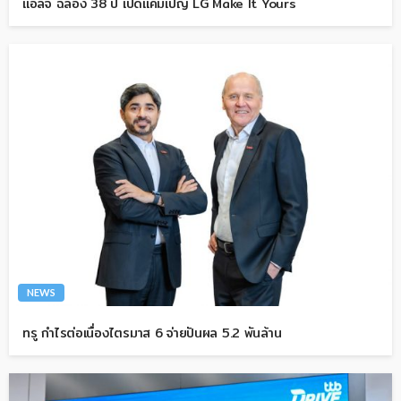
แอลจี ฉลอง 38 ปี เปิดแคมเปญ LG Make It Yours
NEWS
ทรู กำไรต่อเนื่องไตรมาส 6 จ่ายปันผล 5.2 พันล้าน