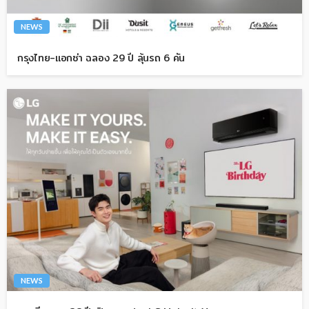
NEWS
กรุงไทย-แอกซ่า ฉลอง 29 ปี ลุ้นรถ 6 คัน
NEWS