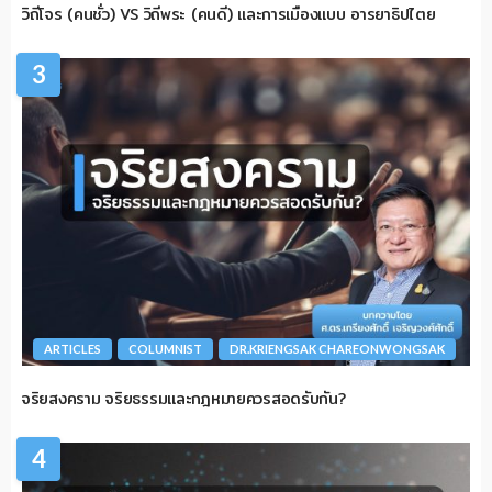
วิถีโจร (คนชั่ว) VS วิถีพระ (คนดี) และการเมืองแบบ อารยาธิปไตย
3
ARTICLES
COLUMNIST
DR.KRIENGSAK CHAREONWONGSAK
จริยสงคราม จริยธรรมและกฎหมายควรสอดรับกัน?
4