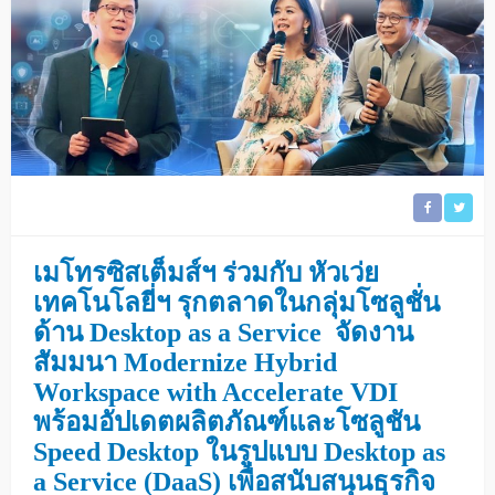
เมโทรซิสเต็มส์ฯ ร่วมกับ หัวเว่ย
เทคโนโลยี่ฯ รุกตลาดในกลุ่มโซลูชั่น
ด้าน Desktop as a Service จัดงาน
สัมมนา Modernize Hybrid
Workspace with Accelerate VDI
พร้อมอัปเดตผลิตภัณฑ์และโซลูชัน
Speed Desktop ในรูปแบบ Desktop as
a Service (DaaS) เพื่อสนับสนุนธุรกิจ