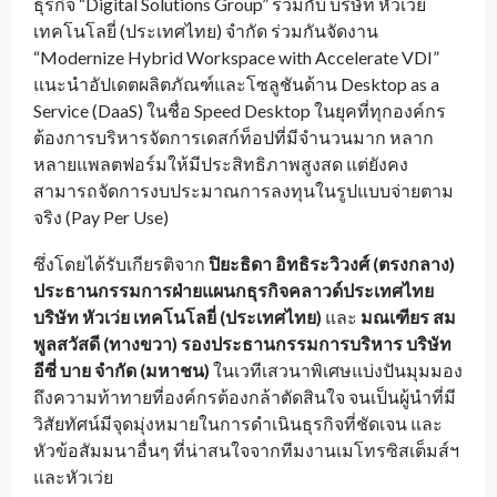
ธุรกิจ “Digital Solutions Group” ร่วมกับ บริษัท หัวเว่ย
เทคโนโลยี่ (ประเทศไทย) จำกัด ร่วมกันจัดงาน
“Modernize Hybrid Workspace with Accelerate VDI”
แนะนำอัปเดตผลิตภัณฑ์และโซลูชันด้าน Desktop as a
Service (DaaS) ในชื่อ Speed Desktop ในยุคที่ทุกองค์กร
ต้องการบริหารจัดการเดสก์ท็อปที่มีจำนวนมาก หลาก
หลายแพลตฟอร์มให้มีประสิทธิภาพสูงสด แต่ยังคง
สามารถจัดการงบประมาณการลงทุนในรูปแบบจ่ายตาม
จริง (Pay Per Use)
ซึ่งโดยได้รับเกียรติจาก
ปิยะธิดา อิทธิระวิวงศ์ (ตรงกลาง)
ประธานกรรมการฝ่ายแผนกธุรกิจคลาวด์ประเทศไทย
บริษัท หัวเว่ย เทคโนโลยี่ (ประเทศไทย)
และ
มณเฑียร สม
พูลสวัสดี (ทางขวา) รองประธานกรรมการบริหาร บริษัท
อีซี่ บาย จำกัด (มหาชน)
ในเวทีเสวนาพิเศษแบ่งปันมุมมอง
ถึงความท้าทายที่องค์กรต้องกล้าตัดสินใจ จนเป็นผู้นำที่มี
วิสัยทัศน์มีจุดมุ่งหมายในการดำเนินธุรกิจที่ชัดเจน และ
หัวข้อสัมมนาอื่นๆ ที่น่าสนใจจากทีมงานเมโทรซิสเต็มส์ฯ
และหัวเว่ย