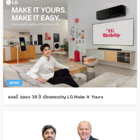
NEWS
แอลจี ฉลอง 38 ปี เปิดแคมเปญ LG Make It Yours