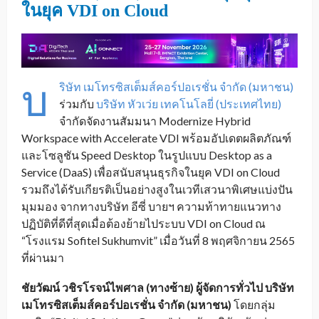
ในยุค VDI on Cloud
บ
ริษัท เมโทรซิสเต็มส์คอร์ปอเรชั่น จำกัด (มหาชน)
ร่วมกับ
บริษัท หัวเว่ย เทคโนโลยี่ (ประเทศไทย)
จำกัดจัดงานสัมมนา Modernize Hybrid
Workspace with Accelerate VDI พร้อมอัปเดตผลิตภัณฑ์
และโซลูชัน Speed Desktop ในรูปแบบ Desktop as a
Service (DaaS) เพื่อสนับสนุนธุรกิจในยุค VDI on Cloud
รวมถึงได้รับเกียรติเป็นอย่างสูงในเวทีเสวนาพิเศษแบ่งปัน
มุมมอง จากทางบริษัท อีซี่ บายฯ ความท้าทายแนวทาง
ปฏิบัติที่ดีที่สุดเมื่อต้องย้ายไประบบ VDI on Cloud ณ
“โรงแรม Sofitel Sukhumvit” เมื่อวันที่ 8 พฤศจิกายน 2565
ที่ผ่านมา
ชัยวัฒน์ วชิรโรจน์ไพศาล (ทางซ้าย) ผู้จัดการทั่วไป บริษัท
เมโทรซิสเต็มส์คอร์ปอเรชั่น จำกัด (มหาชน)
โดยกลุ่ม