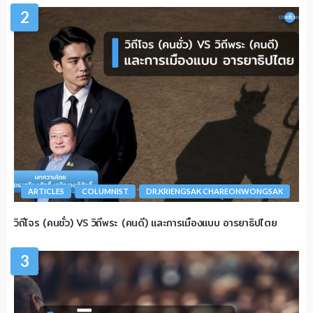
2
ARTICLES
COLUMNIST
DR.KRIENGSAK CHAREONWONGSAK
วิถีโจร (คนชั่ว) VS วิถีพระ (คนดี) และการเมืองแบบ อารยาธิปไตย
3