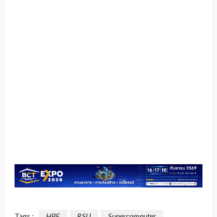
Tags :
HPE
RSU
Supercomputer