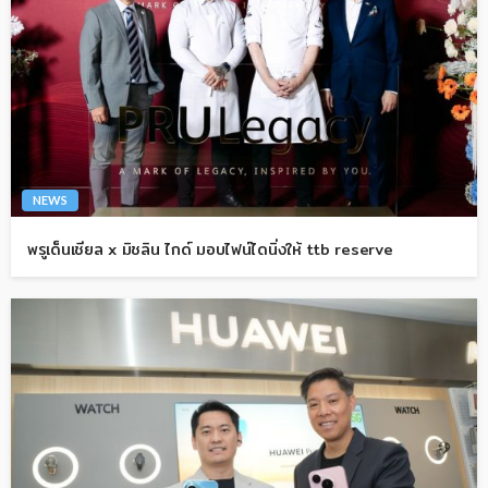
NEWS
พรูเด็นเชียล x มิชลิน ไกด์ มอบไฟน์ไดนิ่งให้ ttb reserve