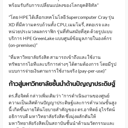
พร้อมรับกับการเปลี่ยนแปลงของโลกยุคดิจิทัล”
“โดย HPE ได้เลือกเทคโนโลยี Supercomputer
Cray รุ่น
_
XD ที่มีความครบถ้วนทั้ง CPU, เมมโมรี่, สตอเรจ และ
หน่วยประมวลผลกราฟิก รุ่นที่ทันสมัยที่สุด ด้วยรูปแบบ
บริการ HPE GreenLake แบบศูนย์ข้อมูลภายในองค์กร
(on-premises)”
“ที่มหาวิทยาลัยรังสิต สามารถเข้าถึงและใช้งาน
ทรัพยากรไอทีและบริการต่างๆ ได้ตามต้องการ โดยมีรูป
แบบการจ่ายเงินตามการใช้งานจริง (pay-per-use)”
ก้าวสู่มหาวิทยาลัยชั้นนำด้านปัญญาประดิษฐ์​
ดร.สื่อจิตต์ กล่าวเพิ่มเติมว่า “การดำเนินงานของศูนย์
ความเป็นเลิศด้านปัญญาประดิษฐ์และการคำนวณขั้นสูง
นี้ เกิดขึ้นภายใต้นโยบายสำคัญของ ดร.อาทิตย์ อุไรรัตน์
อธิการบดี มหาวิทยาลัยรังสิต ซึ่งมุ่งผลักดันให้
มหาวิทยาลัยรังสิตเป็นสถาบันชั้นนำด้านนวัตกรรมและ