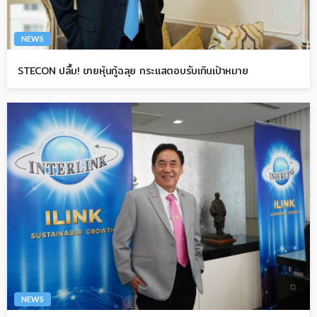
NEWS
STECON ปลื้ม! ขายหุ้นกู้ฉลุย กระแสตอบรับเกินเป้าหมาย
NEWS