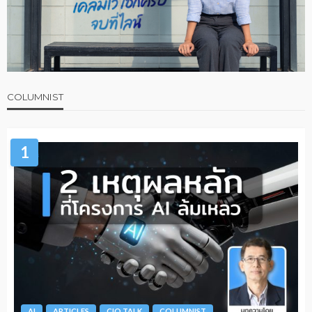
COLUMNIST
1
AI
ARTICLES
CIO TALK
COLUMNIST