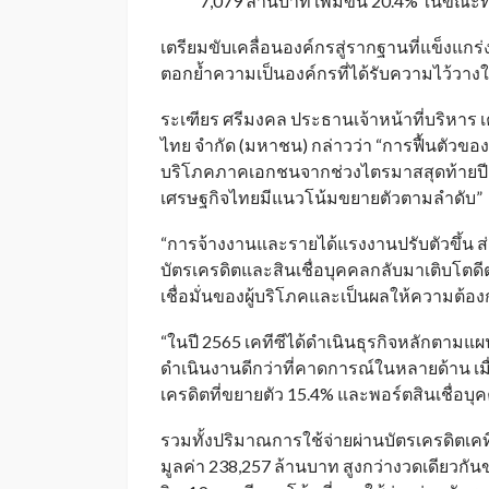
7,079 ล้านบาท เพิ่มขึ้น 20.4% ในขณะท
เตรียมขับเคลื่อนองค์กรสู่รากฐานที่แข็งแกร่
ตอกย้ำความเป็นองค์กรที่ได้รับความไว้วางใจ (
ระเฑียร ศรีมงคล ประธานเจ้าหน้าที่บริหาร เคท
ไทย จำกัด (มหาชน) กล่าวว่า “การฟื้นตัวข
บริโภคภาคเอกชนจากช่วงไตรมาสสุดท้ายปี 25
เศรษฐกิจไทยมีแนวโน้มขยายตัวตามลำดับ”
“การจ้างงานและรายได้แรงงานปรับตัวขึ้น 
บัตรเครดิตและสินเชื่อบุคคลกลับมาเติบโตดีต
เชื่อมั่นของผู้บริโภคและเป็นผลให้ความต้องกา
“ในปี 2565 เคทีซีได้ดำเนินธุรกิจหลักตาม
ดำเนินงานดีกว่าที่คาดการณ์ในหลายด้าน เมื่อ
เครดิตที่ขยายตัว 15.4% และพอร์ตสินเชื่อบุ
รวมทั้งปริมาณการใช้จ่ายผ่านบัตรเครดิตเคทีซี
มูลค่า 238,257 ล้านบาท สูงกว่างวดเดียวกั