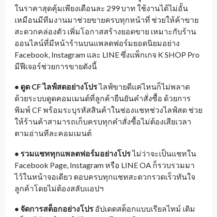
ในราคาสุดคุ้มเพียงเดือนละ 299 บาท ใช้งานได้ไม่อั้น
เหมือนมีทีมงานมาช่วยขายครบทุกหน้าที่ ช่วยให้ค้าขาย
สะดวกคล่องตัว เพิ่มโอกาสสร้างยอดขาย เหมาะกับร้าน
ออนไลน์ที่มีหน้าร้านบนแพลตฟอร์มยอดนิยมอย่าง
Facebook, Instagram และ LINE ซึ่งแพ็กเกจ K SHOP Pro
มีฟีเจอร์ช่วยการขายดังนี้
• ดูด CF ไลฟ์สดอย่างโปร
ไลฟ์ขายดีแค่ไหนก็ไม่พลาด
ด้วยระบบดูดคอมเมนต์ที่ลูกค้ายืนยันคำสั่งซื้อ ด้วยการ
พิมพ์ CF พร้อมระบุรหัสสินค้าในช่องแชทช่วงไลฟ์สด ช่วย
ให้ร้านค้าสามารถเก็บครบทุกคำสั่งซื้อไม่ต้องเสียเวลา
ตามอ่านทีละคอมเมนต์
• รวมแชททุกแพลตฟอร์มอย่างโปร
ไม่ว่าจะเป็นแชทใน
Facebook Page, Instagram หรือ LINE OA ก็รวบรวมมา
ไว้ในหน้าจอเดียว ตอบครบทุกแชทสะดวกรวดเร็วทันใจ
ลูกค้าโดยไม่ต้องสลับแอปฯ
• จัดการสต็อกอย่างโปร
อัปเดตสต็อกแบบเรียลไทม์ เติม