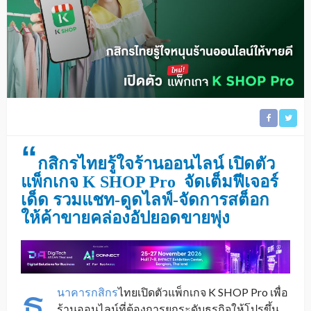
“
กสิกรไทยรู้ใจร้านออนไลน์ เปิดตัว
แพ็กเกจ
K SHOP Pro
จัดเต็มฟีเจอร์
เด็ด รวมแชท-ดูดไลฟ์-จัดการสต็อก
ให้ค้าขายคล่องอัปยอดขายพุ่ง
ธ
นาคารกสิกร
ไทยเปิดตัวแพ็กเกจ K SHOP Pro เพื่อ
ร้านออนไลน์ที่ต้องการยกระดับธุรกิจให้โปรขึ้น