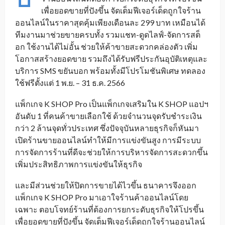
เพื่อยอดขายที่ปังขึ้น จัดเต็มฟีเจอร์เด็ดถูกใจร้าน
ออนไลน์ในราคาสุดคุ้มเพียงเดือนละ 299 บาท เหมือนได้
ทีมงานมาช่วยขายครบทั้ง รวมแชท-ดูดไลฟ์-จัดการสต็
อก ใช้งานได้ไม่อั้น ช่วยให้ค้าขายสะดวกคล่องตัว เพิ่ม
โอกาสสร้างยอดขาย รวมถึงได้รับฟรีประกันอุบัติเหตุและ
บริการ SMS ขยันบอก พร้อมทั้งมีโปรโมชันพิเศษ ทดลอง
ใช้ฟรีตั้งแต่ 1 พ.ย. – 31 ธ.ค. 2566
แพ็กเกจ K SHOP Pro เป็นแพ็กเกจเสริมใน K SHOP แอปฯ
อันดับ 1 ที่คนค้าขายเลือกใช้ ด้วยจำนวนจุดรับชำระเงิน
กว่า 2 ล้านจุดทั่วประเทศ ซึ่งปัจจุบันหลายธุรกิจก็หันมา
เปิดร้านขายออนไลน์ทำให้มีการแข่งขันสูง การมีระบบ
การจัดการร้านที่ดีจะช่วยให้การบริหารจัดการสะดวกขึ้น
เพิ่มประสิทธิภาพการแข่งขันให้ธุรกิจ
และมีส่วนช่วยให้ปิดการขายได้ไวขึ้น ธนาคารจึงออก
แพ็กเกจ K SHOP Pro มาเอาใจร้านค้าออนไลน์โดย
เฉพาะ ตอบโจทย์ร้านที่ต้องการยกระดับธุรกิจให้โปรขึ้น
เพื่อยอดขายที่ปังขึ้น จัดเต็มฟีเจอร์เด็ดถูกใจร้านออนไลน์