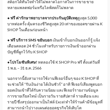
สต็อกได้ทันใจทำให้ไม่พลาดโอกาสในการขาย ขาย
หลายแพลตฟอร์มหรือไลฟ์สดก็ไม่พลาด
• ฟรี ค่ารักษาพยาบาลจากประกันอุบัติเหตุ
สูงสุด 5,000
บาทต่อครั้ง คุ้มครองชีวิตสูงสุด 20 เท่าของยอดขายผ่าน K
SHOP ในเดือนก่อนหน้า
• ฟรี บริการ SMS ขยันบอก
เงินเข้าก็บอกเงินออกก็รู้ แจ้ง
เตือนตลอด 24 ชั่วโมงสำหรับรายการเงินเข้าออกผ่าน
บัญชีที่ผูกไว้กับ K SHOP
•โปรโมชันพิเศษ!
ทดลองใช้ K SHOP Pro ฟรี ตั้งแต่วันที่
1 พ.ย. – 31 ธ.ค. 2566
นอกจากนี้ยังสามารถใช้งานฟีเจอร์อื่นๆ ของ K SHOP ที่
จะช่วยให้ “รับเงินง่าย ได้เงินชัวร์” อาทิ ฟีเจอร์เสียงพูดบอก
ยอดเงินเข้าที่ได้รับความนิยม และฟีเจอร์รายงานข้อมูล
การขายเรียลไทม์ เป็นรายวัน รายสัปดาห์ รายเดือน และ
รายปี ซึ่งสรุปออกมาเป็นไฟล์ Excel ทำให้ร้านค้ามีข้อมูลที่
สามารถนำไปวางแผนต่อยอดธุรกิจให้เติบโต