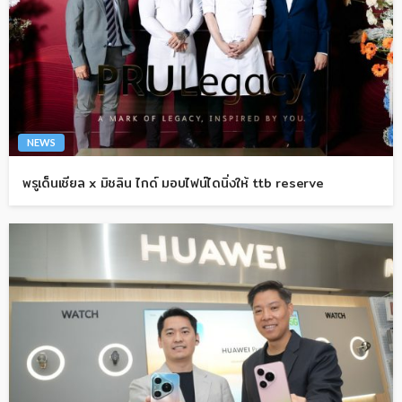
NEWS
พรูเด็นเชียล x มิชลิน ไกด์ มอบไฟน์ไดนิ่งให้ ttb reserve