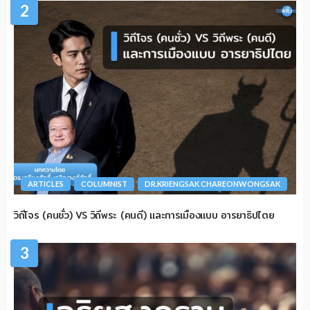
2
ARTICLES
COLUMNIST
DR.KRIENGSAK CHAREONWONGSAK
วิถีโจร (คนชั่ว) VS วิถีพระ (คนดี) และการเมืองแบบ อารยาธิปไตย
3